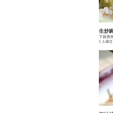
生炒
下厨房用
1 人做过