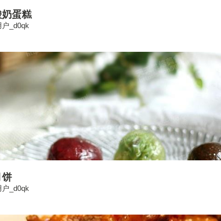
酸奶蛋糕
户_d0qk
月饼
户_d0qk