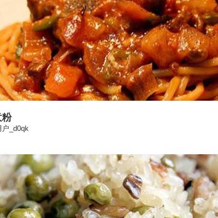
意粉
户_d0qk