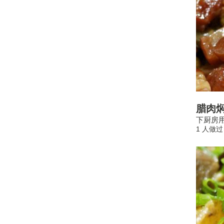
腊肉
下厨房用
1 人做过