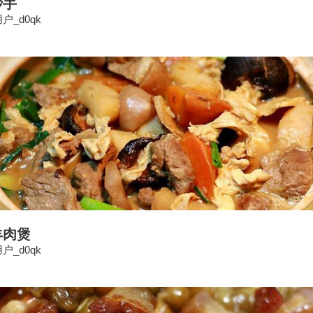
抄手
户_d0qk
羊肉煲
户_d0qk