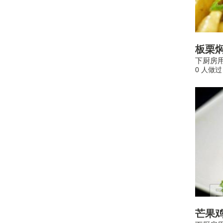
板栗
下厨房用
0 人做过
芒果