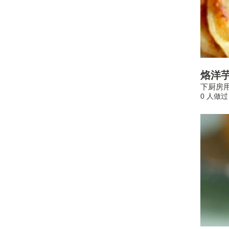
烙洋
下厨房用
0 人做过