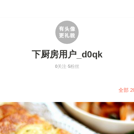
下厨房用户_d0qk
0
关注·
5
粉丝
全部 