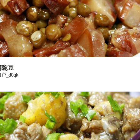
焖豌豆
户_d0qk