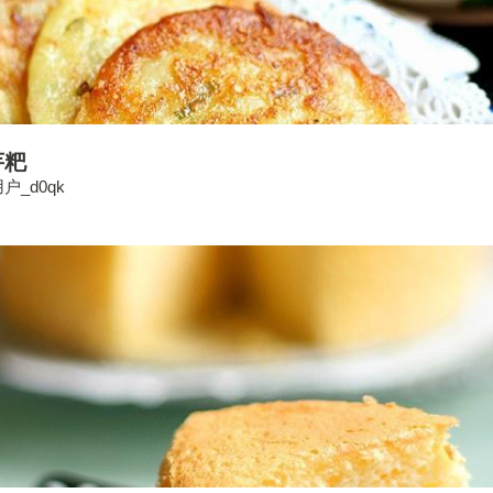
芋粑
户_d0qk