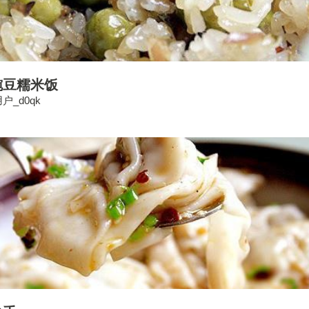
豌豆糯米饭
户_d0qk