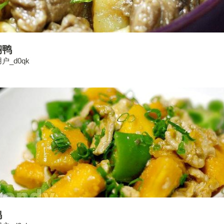
焖鸭
户_d0qk
鸡