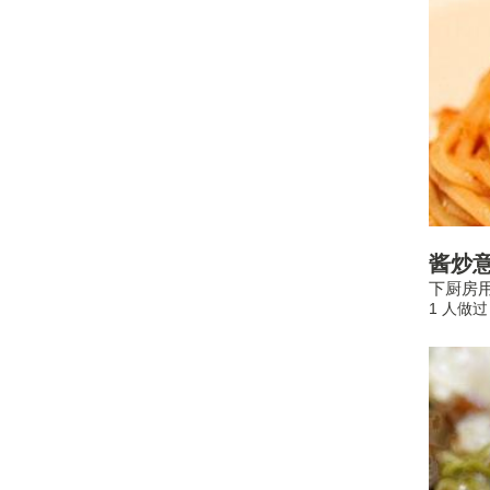
酱炒
下厨房用
1 人做过