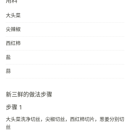
用料
大头菜
尖辣椒
西红柿
盐
蒜
新三鲜的做法步骤
步骤 1
大头菜洗净切丝，尖椒切丝，西红柿切片，葱姜分别切
丝