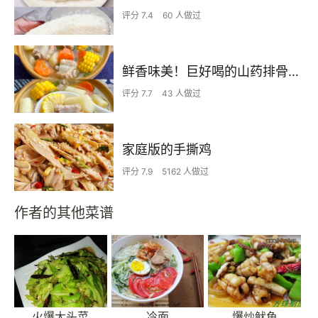
评分 7.4
60 人做过
鲜香味美！巨好喝的山药排骨汤！！
评分 7.7
43 人做过
家庭版的手撕鸡
评分 7.9
5162 人做过
作者的其他菜谱
火爆大头菜
冷面
爆炒鱿鱼