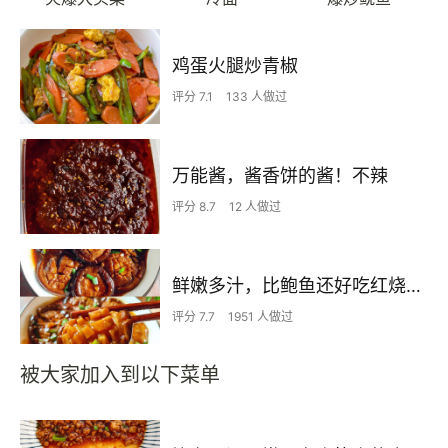
鸡蛋火腿炒青椒
评分 7.1
133 人做过
万能酱，酱香饼的酱！不辣
评分 8.7
12 人做过
鲜嫩多汁，比鲍鱼还好吃红烧香菇
评分 7.7
1951 人做过
被大家加入到以下菜单