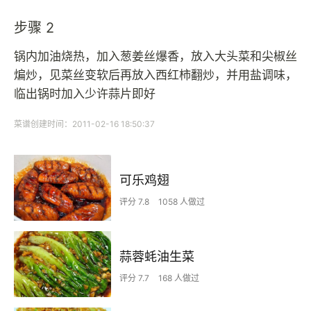
步骤 2
锅内加油烧热，加入葱姜丝爆香，放入大头菜和尖椒丝
煸炒，见菜丝变软后再放入西红柿翻炒，并用盐调味，
临出锅时加入少许蒜片即好
菜谱创建时间：2011-02-16 18:50:37
可乐鸡翅
评分 7.8
1058 人做过
蒜蓉蚝油生菜
评分 7.7
168 人做过