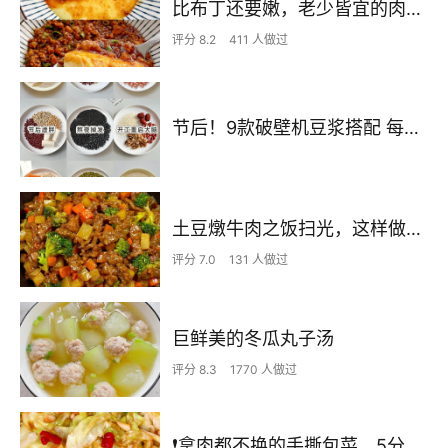
比布丁还要嫩，老少皆宜的肉沫蒸蛋
评分 8.2
411 人做过
节后！9款破壁机豆浆搭配 每天不重样喝出好状态！
土豆燉牛肉之饭扫光，这样做也太香了吧，还没出锅已是浓香四溢了
评分 7.0
131 人做过
巨鲜美的冬瓜丸子汤
评分 8.3
1770 人做过
❗拿肉都不换的手撕包菜，5分钟快手家常菜🔥