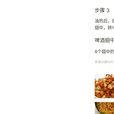
步骤 3
油热后，
翅中，转
啤酒翅
8个翅中
菜谱创建时间：20