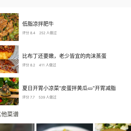
低脂凉拌肥牛
评分 8.4
252 人做过
比布丁还要嫩，老少皆宜的肉沫蒸蛋
评分 8.2
411 人做过
夏日开胃小凉菜“皮蛋拌黄瓜🥒”开胃减脂
评分 7.7
539 人做过
其他菜谱