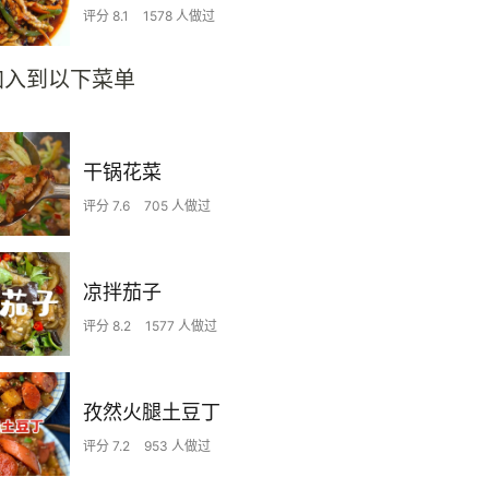
评分 8.1
1578 人做过
加入到以下菜单
干锅花菜
评分 7.6
705 人做过
凉拌茄子
评分 8.2
1577 人做过
孜然火腿土豆丁
评分 7.2
953 人做过