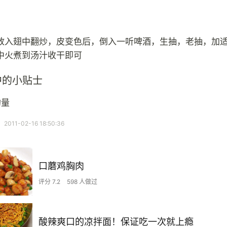
放入翅中翻炒，皮变色后，倒入一听啤酒，生抽，老抽，加
中火煮到汤汁收干即可
中的小贴士
的量
11-02-16 18:50:36
口蘑鸡胸肉
评分 7.2
598 人做过
酸辣爽口的凉拌面！保证吃一次就上瘾