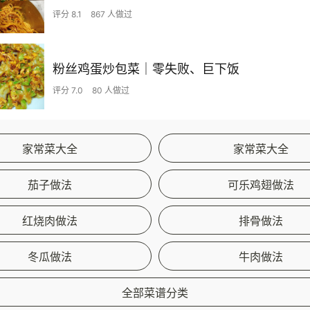
评分 8.1
867 人做过
粉丝鸡蛋炒包菜｜零失败、巨下饭
评分 7.0
80 人做过
家常菜大全
家常菜大全
茄子做法
可乐鸡翅做法
红烧肉做法
排骨做法
冬瓜做法
牛肉做法
全部菜谱分类