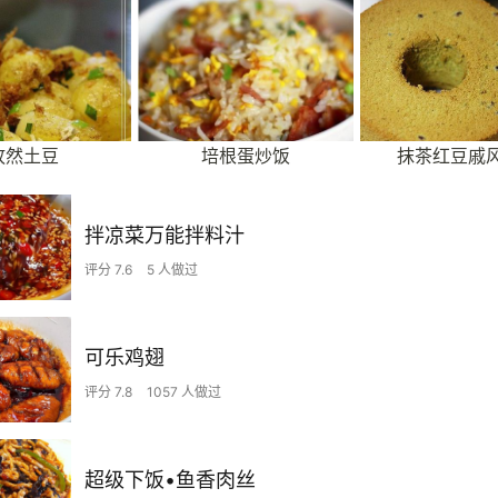
孜然土豆
培根蛋炒饭
抹茶红豆戚
拌凉菜万能拌料汁
评分 7.6
5 人做过
可乐鸡翅
评分 7.8
1057 人做过
超级下饭•鱼香肉丝