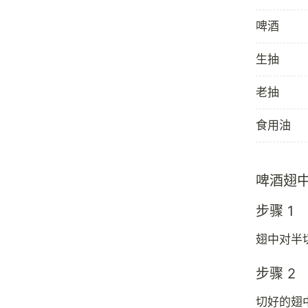
啤酒
生抽
老抽
食用油
啤酒翅
步骤 1
翅中对半
步骤 2
切好的翅