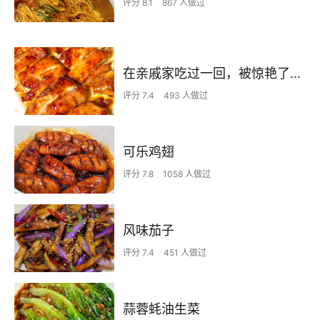
评分 8.1
867 人做过
在亲戚家吃过一回，被惊艳了…
评分 7.4
493 人做过
可乐鸡翅
评分 7.8
1058 人做过
风味茄子
评分 7.4
451 人做过
蒜蓉蚝油生菜