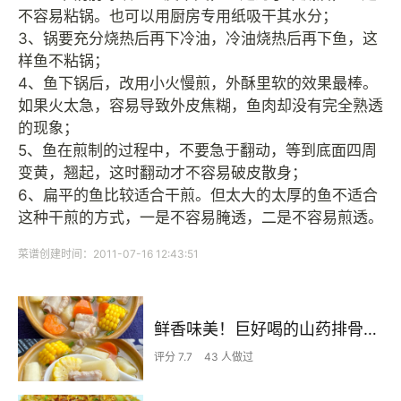
不容易粘锅。也可以用厨房专用纸吸干其水分；
3、锅要充分烧热后再下冷油，冷油烧热后再下鱼，这
样鱼不粘锅；
4、鱼下锅后，改用小火慢煎，外酥里软的效果最棒。
如果火太急，容易导致外皮焦糊，鱼肉却没有完全熟透
的现象；
5、鱼在煎制的过程中，不要急于翻动，等到底面四周
变黄，翘起，这时翻动才不容易破皮散身；
6、扁平的鱼比较适合干煎。但太大的太厚的鱼不适合
这种干煎的方式，一是不容易腌透，二是不容易煎透。
菜谱创建时间：2011-07-16 12:43:51
鲜香味美！巨好喝的山药排骨汤！！
评分 7.7
43 人做过