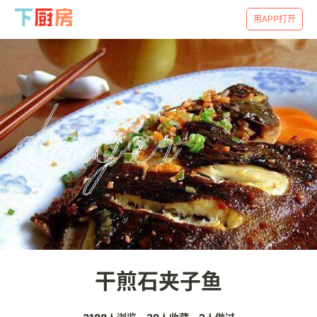
用APP打开
干煎石夹子鱼