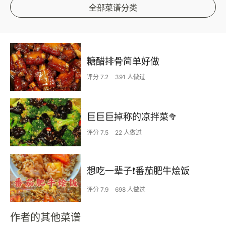
全部菜谱分类
糖醋排骨简单好做
评分 7.2
391 人做过
巨巨巨掉称的凉拌菜🥦
评分 7.5
22 人做过
想吃一辈子❗️番茄肥牛烩饭
评分 7.9
698 人做过
作者的其他菜谱