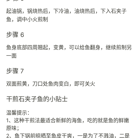
起油锅，锅烧热后，下冷油，油烧热后，下入石夹子
鱼，调中小火煎制
步骤 6
鱼身底部四周翘起，变黄，可以给鱼翻身，继续煎制另
一面
步骤 7
双面煎黄，刀口处鱼肉变白，即可关火
干煎石夹子鱼的小贴士
温馨提示：
1、这种干煎法最适合新鲜的海鱼，吃的就是鱼的鲜嫩
原味；
2、鱼下锅前晾晒至鱼皮干爽，一是为了不溅油，二是