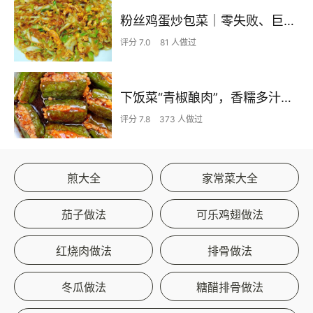
粉丝鸡蛋炒包菜｜零失败、巨下饭
评分 7.0
81 人做过
下饭菜“青椒酿肉”，香糯多汁鲜嫩下饭
评分 7.8
373 人做过
煎大全
家常菜大全
茄子做法
可乐鸡翅做法
红烧肉做法
排骨做法
冬瓜做法
糖醋排骨做法