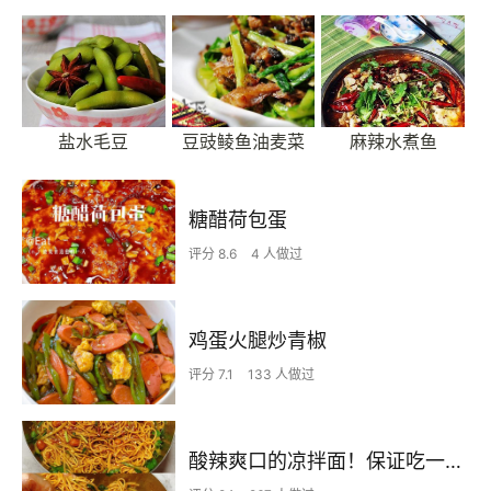
盐水毛豆
豆豉鲮鱼油麦菜
麻辣水煮鱼
糖醋荷包蛋
评分 8.6
4 人做过
鸡蛋火腿炒青椒
评分 7.1
133 人做过
酸辣爽口的凉拌面！保证吃一次就上瘾