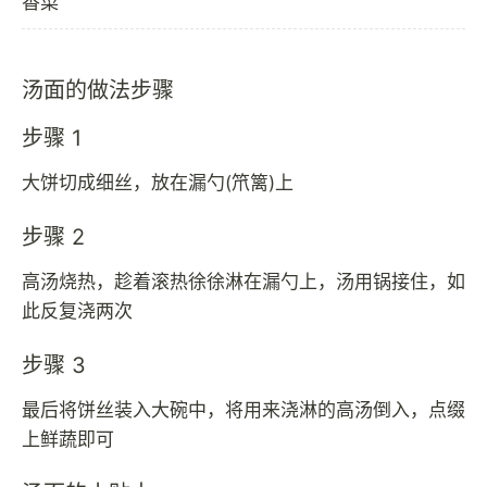
香菜
汤面的做法步骤
步骤 1
大饼切成细丝，放在漏勺(笊篱)上
步骤 2
高汤烧热，趁着滚热徐徐淋在漏勺上，汤用锅接住，如
此反复浇两次
步骤 3
最后将饼丝装入大碗中，将用来浇淋的高汤倒入，点缀
上鲜蔬即可