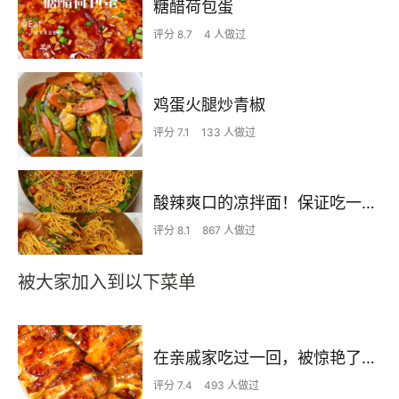
糖醋荷包蛋
评分 8.7
4 人做过
鸡蛋火腿炒青椒
评分 7.1
133 人做过
酸辣爽口的凉拌面！保证吃一次就上瘾
评分 8.1
867 人做过
被大家加入到以下菜单
在亲戚家吃过一回，被惊艳了…
评分 7.4
493 人做过