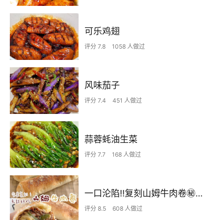
可乐鸡翅
评分 7.8
1058 人做过
风味茄子
评分 7.4
451 人做过
蒜蓉蚝油生菜
评分 7.7
168 人做过
一口沦陷‼️复刻山姆牛肉卷㊙️皮薄馅足爆好吃
评分 8.5
608 人做过