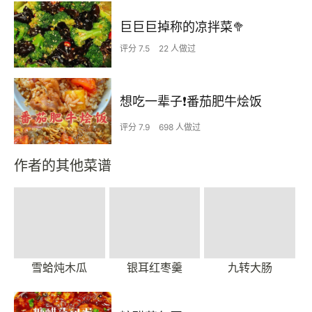
巨巨巨掉称的凉拌菜🥦
评分 7.5
22 人做过
想吃一辈子❗️番茄肥牛烩饭
评分 7.9
698 人做过
作者的其他菜谱
雪蛤炖木瓜
银耳红枣羹
九转大肠