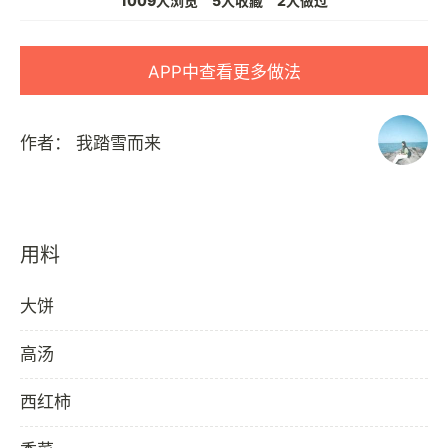
1009人浏览
5人收藏
2人做过
APP中查看更多做法
作者：
我踏雪而来
用料
大饼
高汤
西红柿