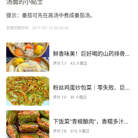
汤面的小贴士
提示：番茄可先在高汤中煮成番茄汤。
菜谱创建时间：2011-07-15 20:22:52
鲜香味美！巨好喝的山药排骨汤！！
评分 7.7
43 人做过
粉丝鸡蛋炒包菜｜零失败、巨下饭
评分 7.0
81 人做过
下饭菜“青椒酿肉”，香糯多汁鲜嫩下饭
评分 7.8
373 人做过