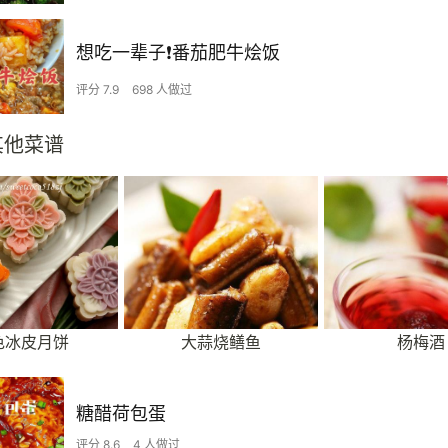
想吃一辈子❗️番茄肥牛烩饭
评分 7.9
698 人做过
其他菜谱
色冰皮月饼
大蒜烧鳝鱼
杨梅酒
糖醋荷包蛋
评分 8.6
4 人做过