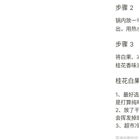
步骤 2
锅内放一
出，用热
步骤 3
将白果、
桂花香味
桂花白
1、最好
是打算纯
2、放了
会挥发掉
3、超市
菜谱创建时间：20