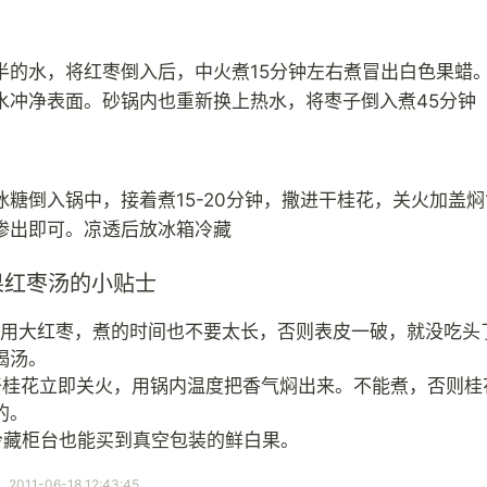
半的水，将红枣倒入后，中火煮15分钟左右煮冒出白色果蜡
水冲净表面。砂锅内也重新换上热水，将枣子倒入煮45分钟
冰糖倒入锅中，接着煮15-20分钟，撒进干桂花，关火加盖焖
渗出即可。凉透后放冰箱冷藏
果红枣汤的小贴士
选用大红枣，煮的时间也不要太长，否则表皮一破，就没吃头
喝汤。
干桂花立即关火，用锅内温度把香气焖出来。不能煮，否则桂
的。
冷藏柜台也能买到真空包装的鲜白果。
11-06-18 12:43:45