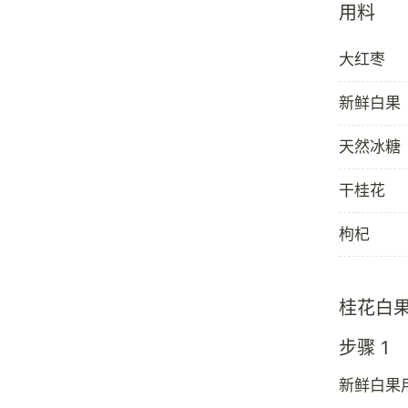
用料
大红枣
新鲜白果
天然冰糖
干桂花
枸杞
桂花白
步骤 1
新鲜白果