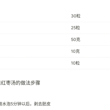
30粒
25粒
50克
10克
10粒
果红枣汤的做法步骤
用水泡5分钟以后，剥去胚皮