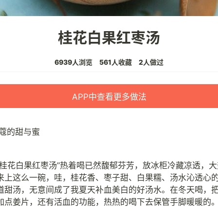
桂花白果红枣汤
6939人浏览
561人收藏
2人做过
APP中查看更多做法
蔻的甜与蜜
“桂花白果红枣汤”热着喝已然馥郁芬芳，放冰柜冷藏凉透，
来上这么一碗，哇，桂花香、枣子甜、白果糯、汤水沁透心
道甜汤，无意间成了我夏天补血美白的好汤水。在冬天喝，