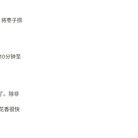
。将枣子捞
10分钟至
了。除非
花香很快