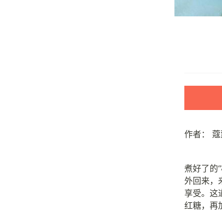
作者：
蔻
煮好了的
外回来，
享受。这