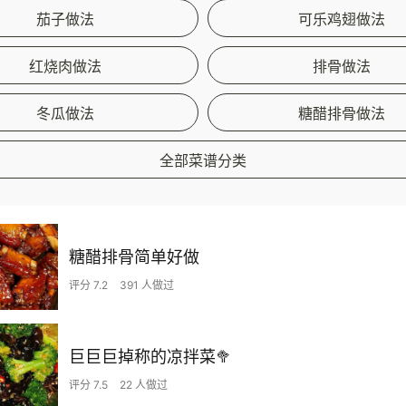
茄子做法
可乐鸡翅做法
红烧肉做法
排骨做法
冬瓜做法
糖醋排骨做法
全部菜谱分类
糖醋排骨简单好做
评分 7.2
391 人做过
巨巨巨掉称的凉拌菜🥦
评分 7.5
22 人做过