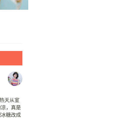
大热天从室
的凉，真是
把冰糖改成