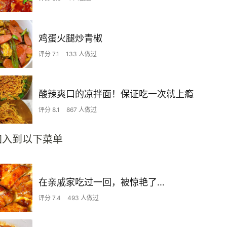
鸡蛋火腿炒青椒
评分 7.1
133 人做过
酸辣爽口的凉拌面！保证吃一次就上瘾
评分 8.1
867 人做过
加入到以下菜单
在亲戚家吃过一回，被惊艳了…
评分 7.4
493 人做过