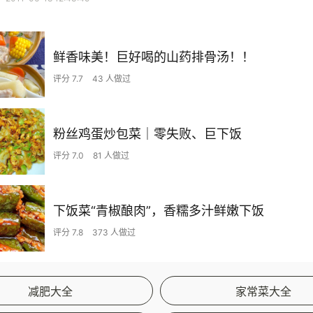
鲜香味美！巨好喝的山药排骨汤！！
评分 7.7
43 人做过
粉丝鸡蛋炒包菜｜零失败、巨下饭
评分 7.0
81 人做过
下饭菜“青椒酿肉”，香糯多汁鲜嫩下饭
评分 7.8
373 人做过
减肥大全
家常菜大全