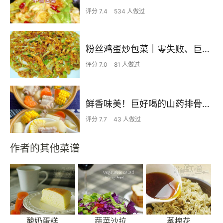
评分 7.4
534 人做过
粉丝鸡蛋炒包菜｜零失败、巨下饭
评分 7.0
81 人做过
鲜香味美！巨好喝的山药排骨汤！！
评分 7.7
43 人做过
作者的其他菜谱
酸奶蛋糕
蔬菜沙拉
蒸槐花