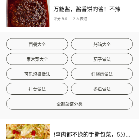
万能酱，酱香饼的酱！不辣
评分 8.6
12 人做过
西餐大全
烤箱大全
家常菜大全
茄子做法
可乐鸡翅做法
红烧肉做法
排骨做法
冬瓜做法
全部菜谱分类
❗拿肉都不换的手撕包菜，5分钟快手家常菜🔥