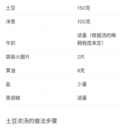
土豆
150克
洋葱
100克
适量（根据汤的稀
牛奶
稠程度来定）
袋装火腿片
2片
黄油
8克
盐
少量
黑胡椒
适量
土豆浓汤的做法步骤