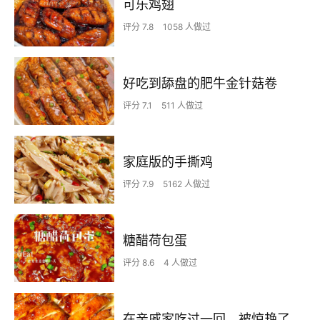
可乐鸡翅
评分 7.8
1058 人做过
好吃到舔盘的肥牛金针菇卷
评分 7.1
511 人做过
家庭版的手撕鸡
评分 7.9
5162 人做过
糖醋荷包蛋
评分 8.6
4 人做过
在亲戚家吃过一回，被惊艳了…