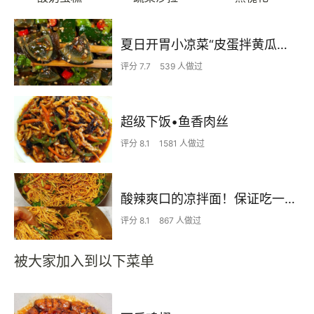
夏日开胃小凉菜“皮蛋拌黄瓜🥒”开胃减脂
评分 7.7
539 人做过
超级下饭•鱼香肉丝
评分 8.1
1581 人做过
酸辣爽口的凉拌面！保证吃一次就上瘾
评分 8.1
867 人做过
被大家加入到以下菜单