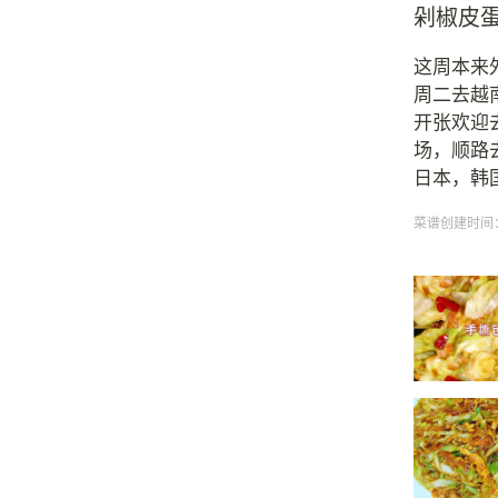
剁椒皮
这周本来
周二去越
开张欢迎
场，顺路
日本，韩
菜谱创建时间：20