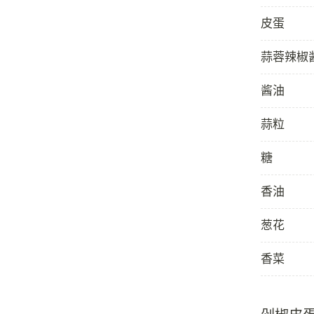
皮蛋
蒜蓉辣椒
酱油
蒜粒
糖
香油
葱花
香菜