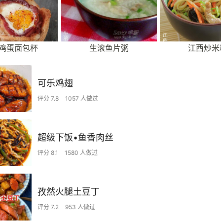
鸡蛋面包杯
生滚鱼片粥
江西炒米
可乐鸡翅
评分 7.8
1057 人做过
超级下饭•鱼香肉丝
评分 8.1
1580 人做过
孜然火腿土豆丁
评分 7.2
953 人做过