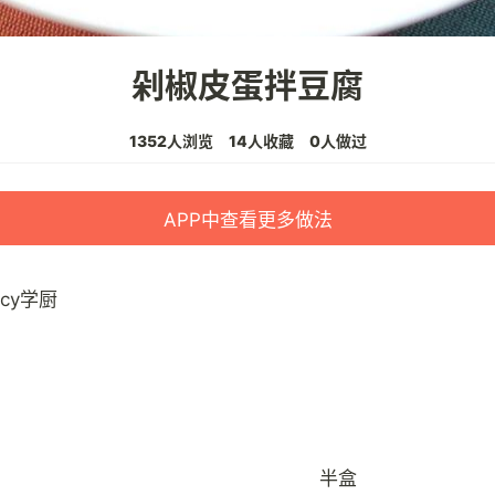
剁椒皮蛋拌豆腐
1352人浏览
14人收藏
0人做过
APP中查看更多做法
ucy学厨
半盒