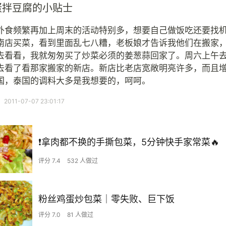
蛋拌豆腐的小贴士
外食频繁再加上周末的活动特别多，想要自己做饭吃还要找
南店买菜，看到里面乱七八糟，老板娘才告诉我他们在搬家
去看看，我就匆匆买了炒菜必须的姜葱蒜回家了。周六上午
去看了看那家搬家的新店。新店比老店宽敞明亮许多，而且
国，泰国的调料大多是我想要的，呵呵。
11-07-07 23:01:17
❗拿肉都不换的手撕包菜，5分钟快手家常菜🔥
评分 7.4
532 人做过
粉丝鸡蛋炒包菜｜零失败、巨下饭
评分 7.0
81 人做过