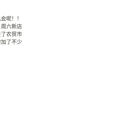
机会呢！！
，周六新店
去了农贸市
增加了不少