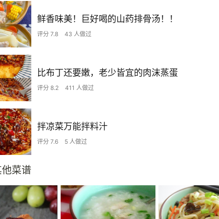
鲜香味美！巨好喝的山药排骨汤！！
评分 7.8
43 人做过
比布丁还要嫩，老少皆宜的肉沫蒸蛋
评分 8.2
411 人做过
拌凉菜万能拌料汁
评分 7.6
5 人做过
其他菜谱