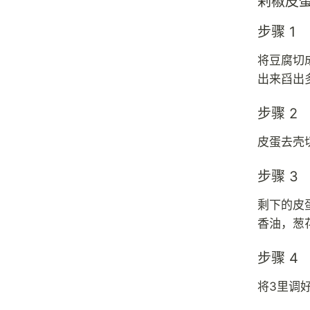
剁椒皮
步骤 1
将豆腐切
出来舀出
步骤 2
皮蛋去壳
步骤 3
剩下的皮
香油，葱
步骤 4
将3里调