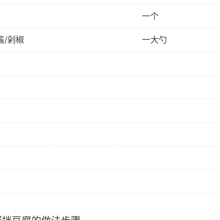
一个
酱/剁椒
一大勺