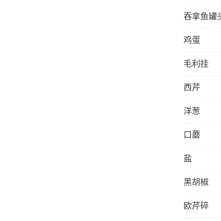
吞拿鱼罐头
鸡蛋
毛利挂
西芹
洋葱
口蘑
盐
黑胡椒
欧芹碎