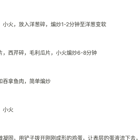
，小火，放入洋葱碎，煸炒1-2分钟至洋葱变软
片，西芹碎，毛利瓜片，小火煸炒6-8分钟
和吞拿鱼肉，简单煸炒
，小火
微凝固，用铲子拨开刚刚成形的鸡蛋，让表层的蛋液流下去