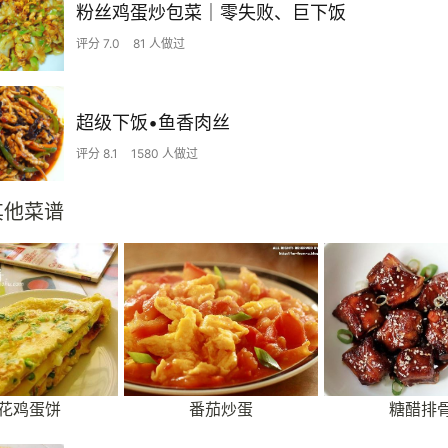
粉丝鸡蛋炒包菜｜零失败、巨下饭
评分 7.0
81 人做过
超级下饭•鱼香肉丝
评分 8.1
1580 人做过
其他菜谱
花鸡蛋饼
番茄炒蛋
糖醋排