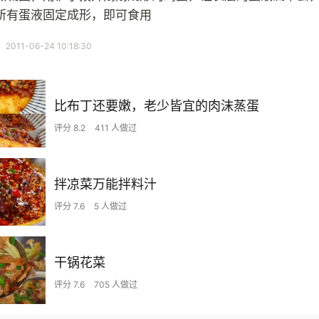
所有蛋液固定成形，即可食用
11-06-24 10:18:30
比布丁还要嫩，老少皆宜的肉沫蒸蛋
评分 8.2
411 人做过
拌凉菜万能拌料汁
评分 7.6
5 人做过
干锅花菜
评分 7.6
705 人做过