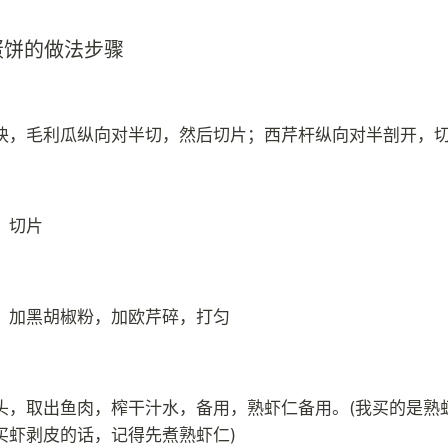
蛋饼的做法步骤
块，毛利瓜纵向对半切，然后切片；西芹杆纵向对半剖开，
，切片
，加黑胡椒粉，加欧芹碎，打匀
头，取出鱼肉，榨干汁水，备用，熟虾仁备用。(我买的是熟
买虾剥皮的话，记得先煮熟虾仁)