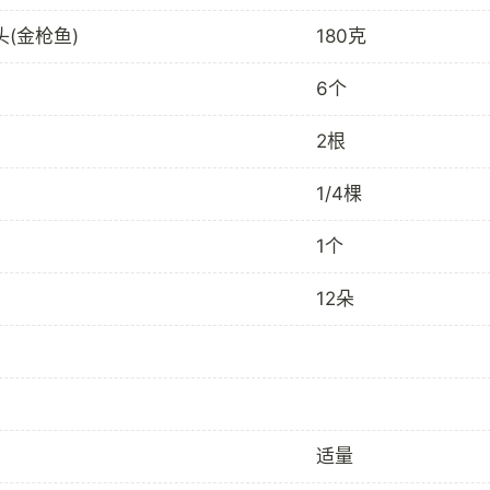
(金枪鱼)
180克
6个
2根
1/4棵
1个
12朵
适量