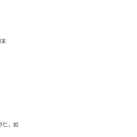
切末
虾仁，如