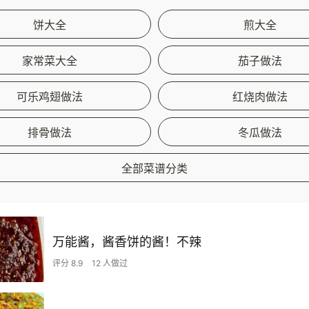
饼大全
煎大全
家常菜大全
茄子做法
可乐鸡翅做法
红烧肉做法
排骨做法
冬瓜做法
全部菜谱分类
万能酱，酱香饼的酱！不辣
评分 8.9
12 人做过