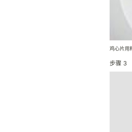
鸡心片用
步骤 3