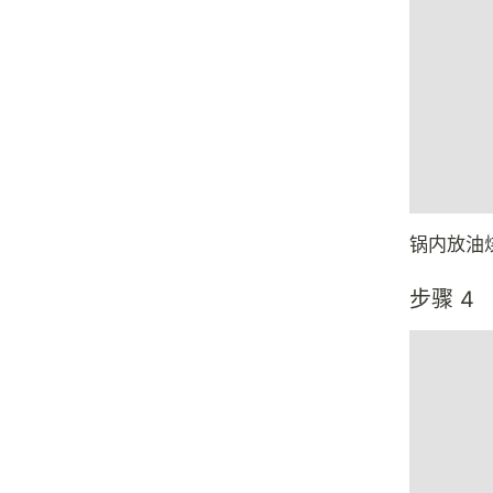
锅内放油
步骤 4