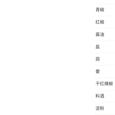
青椒
红椒
酱油
盐
蒜
姜
干红辣椒
料酒
淀粉