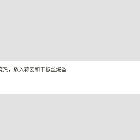
烧热，放入蒜姜和干椒丝爆香