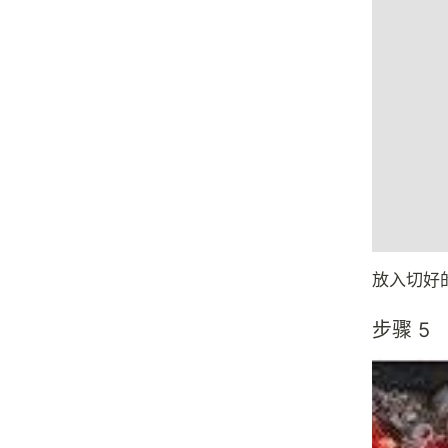
放入切好
步骤 5