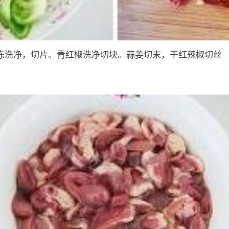
冻洗净，切片。青红椒洗净切块。蒜姜切末，干红辣椒切丝