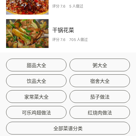
评分 7.6
5 人做过
干锅花菜
评分 7.6
705 人做过
甜品大全
粥大全
饮品大全
宿舍大全
家常菜大全
茄子做法
可乐鸡翅做法
红烧肉做法
全部菜谱分类