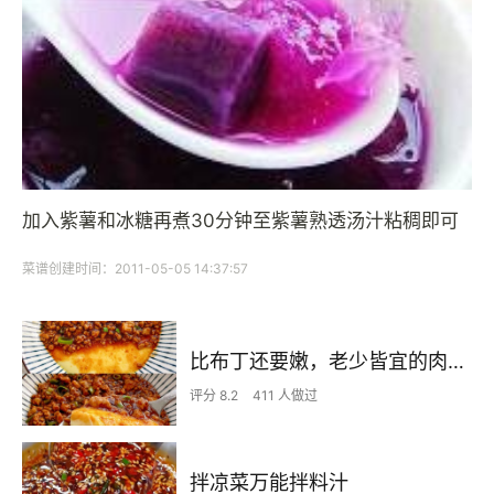
加入紫薯和冰糖再煮30分钟至紫薯熟透汤汁粘稠即可
菜谱创建时间：2011-05-05 14:37:57
比布丁还要嫩，老少皆宜的肉沫蒸蛋
评分 8.2
411 人做过
拌凉菜万能拌料汁