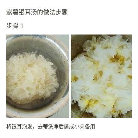
紫薯银耳汤的做法步骤
步骤 1
将银耳泡发，去蒂洗净后撕成小朵备用