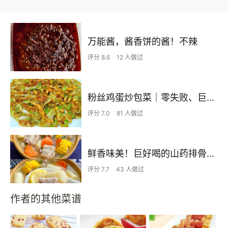
万能酱，酱香饼的酱！不辣
评分 8.6
12 人做过
粉丝鸡蛋炒包菜｜零失败、巨下饭
评分 7.0
81 人做过
鲜香味美！巨好喝的山药排骨汤！！
评分 7.7
43 人做过
作者的其他菜谱