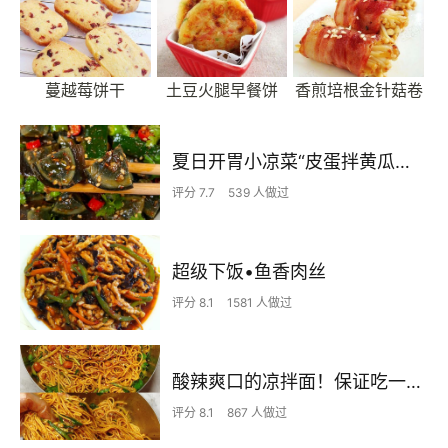
蔓越莓饼干
土豆火腿早餐饼
香煎培根金针菇卷
夏日开胃小凉菜“皮蛋拌黄瓜🥒”开胃减脂
评分 7.7
539 人做过
超级下饭•鱼香肉丝
评分 8.1
1581 人做过
酸辣爽口的凉拌面！保证吃一次就上瘾
评分 8.1
867 人做过