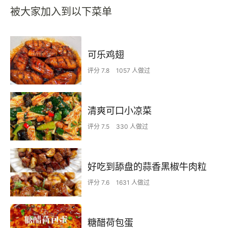
被大家加入到以下菜单
可乐鸡翅
评分 7.8
1057 人做过
清爽可口小凉菜
评分 7.5
330 人做过
好吃到舔盘的蒜香黑椒牛肉粒
评分 7.6
1631 人做过
糖醋荷包蛋