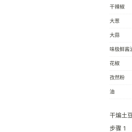
干辣椒
大葱
大蒜
味极鲜酱
花椒
孜然粉
油
干煸土
步骤 1