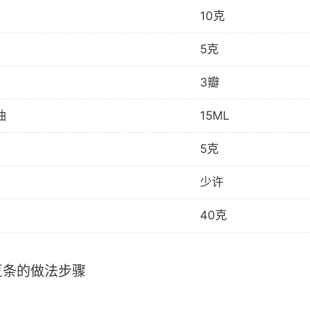
10克
5克
3瓣
油
15ML
5克
少许
40克
豆条的做法步骤