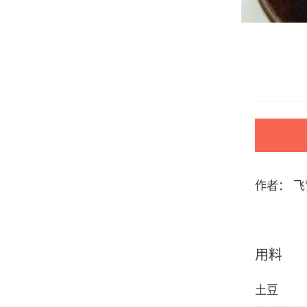
作者：
飞
用料
土豆