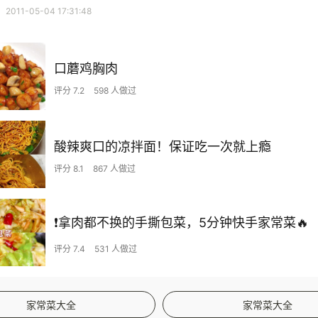
11-05-04 17:31:48
口蘑鸡胸肉
评分 7.2
598 人做过
酸辣爽口的凉拌面！保证吃一次就上瘾
评分 8.1
867 人做过
❗拿肉都不换的手撕包菜，5分钟快手家常菜🔥
评分 7.4
531 人做过
家常菜大全
家常菜大全