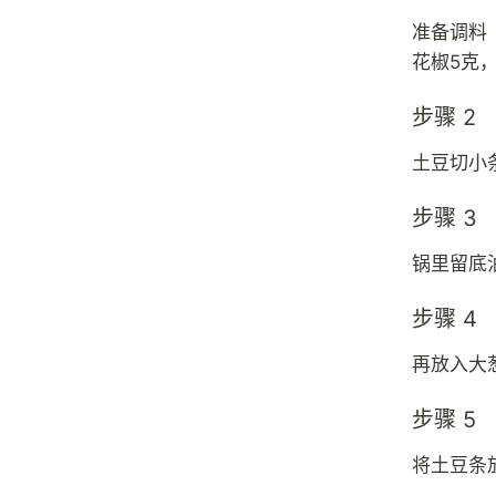
准备调料
花椒5克
步骤 2
土豆切小
步骤 3
锅里留底
步骤 4
再放入大
步骤 5
将土豆条