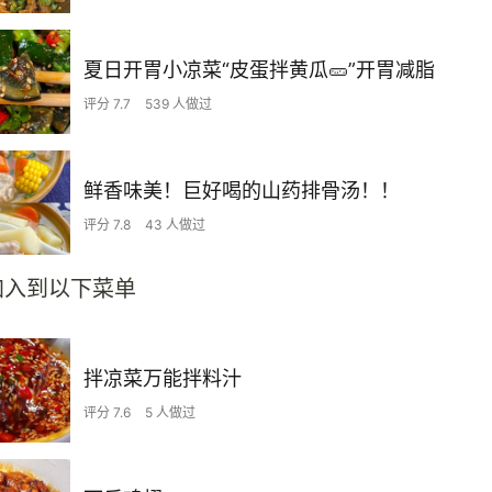
夏日开胃小凉菜“皮蛋拌黄瓜🥒”开胃减脂
评分 7.7
539 人做过
鲜香味美！巨好喝的山药排骨汤！！
评分 7.8
43 人做过
加入到以下菜单
拌凉菜万能拌料汁
评分 7.6
5 人做过