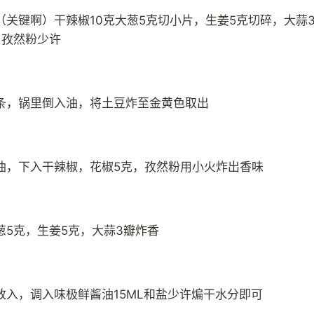
（关键啊）干辣椒10克大葱5克切小片，生姜5克切碎，大蒜
，孜然粉少许
条，锅里倒入油，将土豆炸至金黄色取出
油，下入干辣椒，花椒5克，孜然粉用小火炸出香味
葱5克，生姜5克，大蒜3瓣炸香
放入，调入味极鲜酱油15ML和盐少许煸干水分即可