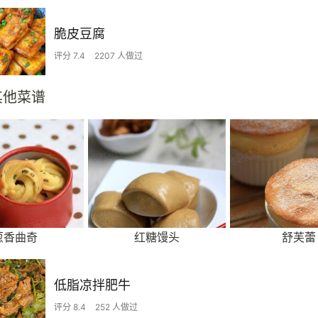
脆皮豆腐
评分 7.4
2207 人做过
其他菜谱
葱香曲奇
红糖馒头
舒芙蕾
低脂凉拌肥牛
评分 8.4
252 人做过