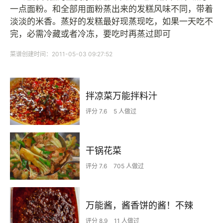
一点面粉。和全部用面粉蒸出来的发糕风味不同，带着
淡淡的米香。蒸好的发糕最好现蒸现吃，如果一天吃不
完，必需冷藏或者冷冻，要吃时再蒸过即可
菜谱创建时间：2011-05-03 09:27:52
拌凉菜万能拌料汁
评分 7.6
5 人做过
干锅花菜
评分 7.6
705 人做过
万能酱，酱香饼的酱！不辣
评分 8.9
11 人做过