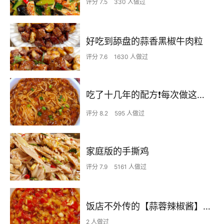
评分 7.5
330 人做过
好吃到舔盘的蒜香黑椒牛肉粒
评分 7.6
1630 人做过
吃了十几年的配方❗️每次做这至少吃2碗
评分 8.2
595 人做过
家庭版的手撕鸡
评分 7.9
5161 人做过
饭店不外传的【蒜蓉辣椒酱】自己在家也可以做出
2 人做过