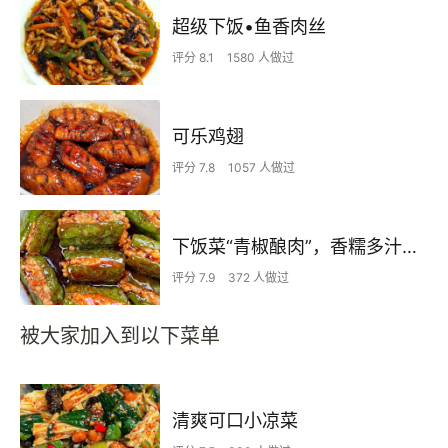
超级下饭•鱼香肉丝
评分 8.1
1580 人做过
可乐鸡翅
评分 7.8
1057 人做过
下饭菜“青椒酿肉”，香糯多汁鲜嫩下饭
评分 7.9
372 人做过
被大家加入到以下菜单
清爽可口小凉菜