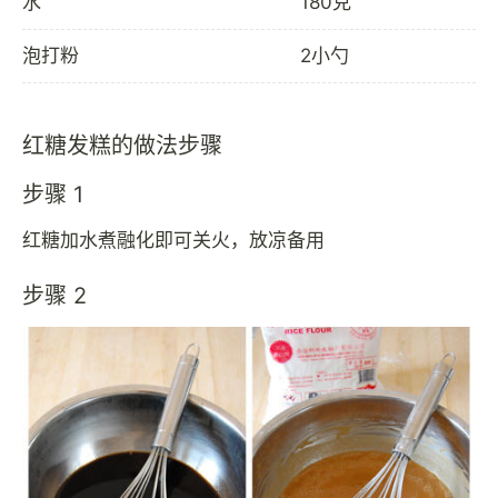
水
180克
泡打粉
2小勺
红糖发糕的做法步骤
步骤 1
红糖加水煮融化即可关火，放凉备用
步骤 2