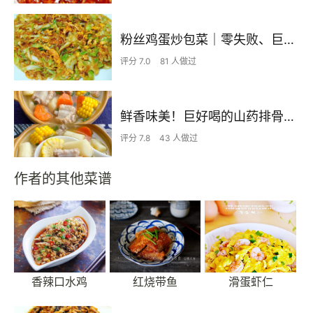
粉丝鸡蛋炒包菜｜零失败、巨下饭
评分 7.0
81 人做过
鲜香味美！巨好喝的山药排骨汤！！
评分 7.8
43 人做过
作者的其他菜谱
香辣口水鸡
红烧带鱼
滑蛋虾仁