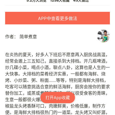
5.2万人浏览
1258人收藏
45人做过
APP中查看更多做法
作者：
简单煮意
在炎热的夏天，好多人下班后不愿意再入厨房战高温，
经常会邀上三五知己，直接杀到大排档。开几瓶啤酒，
炒几碟小菜，喝点小酒，聊点八卦，这算也是人生的一
大快事。大排档的菜肴经济实惠，一般都有海鲜、烧
烤、小炒菜、粥、粉面……等等，特别是海鲜大排档，
吃客可以随意挑选合意的鲜活海鲜，厨房会按你的要求
替你加工，或蒸或煮随你喜好，所以很受食客的青睐，
打开App收藏
生意一般都很火爆。
椒盐龙头烤香酥可口，肉嫩鲜美，价格低廉，制作方
便。是海鲜大排档很热门的一道菜。龙头烤又叫虾潺，