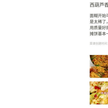
西葫芦
面糊开始
是太稀了
用质量好
摊饼基本
菜谱创建时间：20