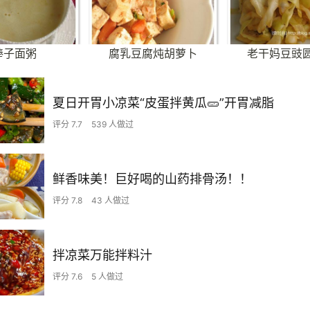
棒子面粥
腐乳豆腐炖胡萝卜
老干妈豆豉
夏日开胃小凉菜“皮蛋拌黄瓜🥒”开胃减脂
评分 7.7
539 人做过
鲜香味美！巨好喝的山药排骨汤！！
评分 7.8
43 人做过
拌凉菜万能拌料汁
评分 7.6
5 人做过