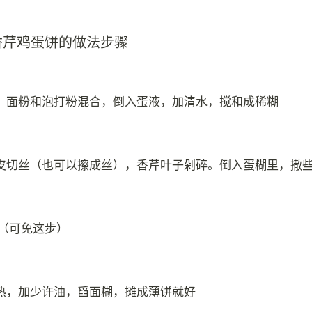
香芹鸡蛋饼的做法步骤
；面粉和泡打粉混合，倒入蛋液，加清水，搅和成稀糊
皮切丝（也可以擦成丝），香芹叶子剁碎。倒入蛋糊里，撒
钟（可免这步）
热，加少许油，舀面糊，摊成薄饼就好