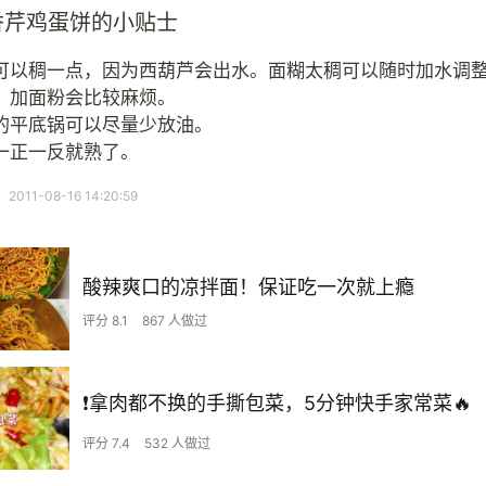
香芹鸡蛋饼的小贴士
可以稠一点，因为西葫芦会出水。面糊太稠可以随时加水调
，加面粉会比较麻烦。
的平底锅可以尽量少放油。
一正一反就熟了。
11-08-16 14:20:59
酸辣爽口的凉拌面！保证吃一次就上瘾
评分 8.1
867 人做过
❗拿肉都不换的手撕包菜，5分钟快手家常菜🔥
评分 7.4
532 人做过