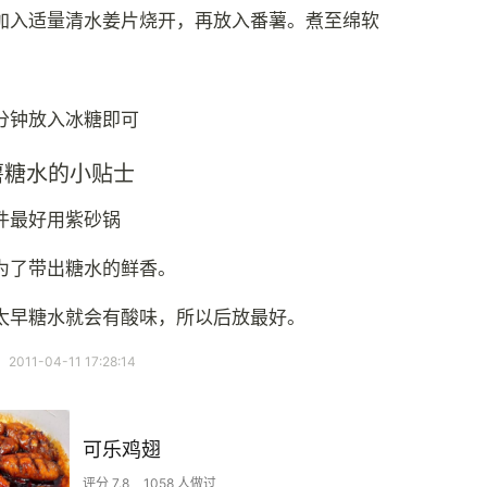
加入适量清水姜片烧开，再放入番薯。煮至绵软
分钟放入冰糖即可
薯糖水的小贴士
件最好用紫砂锅
为了带出糖水的鲜香。
太早糖水就会有酸味，所以后放最好。
11-04-11 17:28:14
可乐鸡翅
评分 7.8
1058 人做过