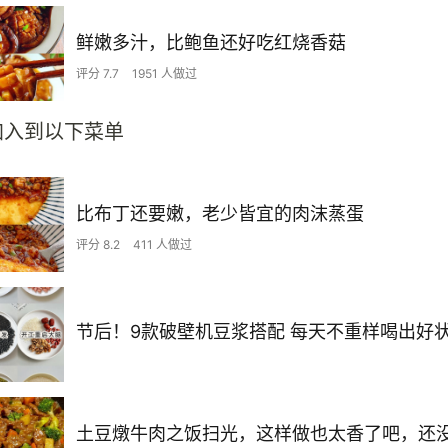
鲜嫩多汁，比鲍鱼还好吃红烧香菇
评分 7.7
1951 人做过
加入到以下菜单
比布丁还要嫩，老少皆宜的肉沫蒸蛋
评分 8.2
411 人做过
节后！9款破壁机豆浆搭配 每天不重样喝出好