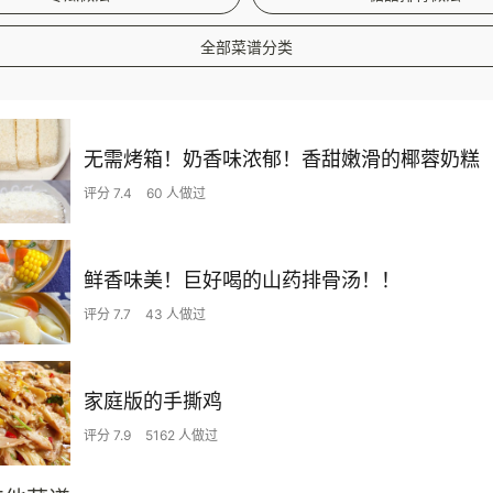
全部菜谱分类
无需烤箱！奶香味浓郁！香甜嫩滑的椰蓉奶糕
评分 7.4
60 人做过
鲜香味美！巨好喝的山药排骨汤！！
评分 7.7
43 人做过
家庭版的手撕鸡
评分 7.9
5162 人做过