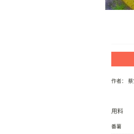
作者：
蔡
用料
番薯