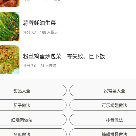
蒜蓉蚝油生菜
评分 7.7
168 人做过
粉丝鸡蛋炒包菜｜零失败、巨下饭
评分 7.0
81 人做过
甜品大全
家常菜大全
茄子做法
可乐鸡翅做法
红烧肉做法
排骨做法
冬瓜做法
糖醋排骨做法