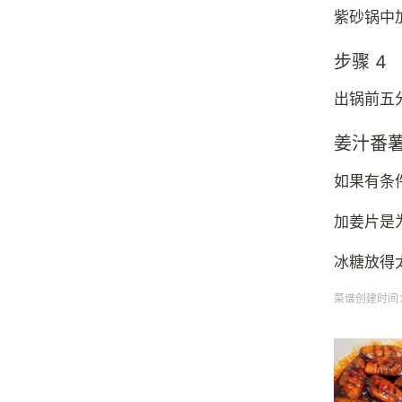
紫砂锅中
步骤 4
出锅前五
姜汁番
如果有条
加姜片是
冰糖放得
菜谱创建时间：20