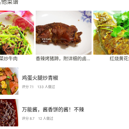
其他菜谱
菜炒牛肉
香辣烤猪蹄，附详细的卤水方法
红烧黄花
鸡蛋火腿炒青椒
评分 7.1
133 人做过
万能酱，酱香饼的酱！不辣
评分 8.7
12 人做过