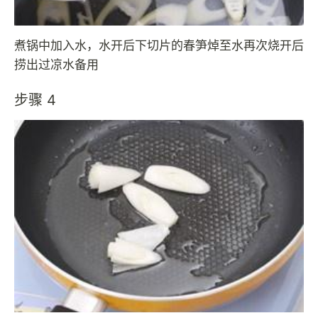
煮锅中加入水，水开后下切片的春笋焯至水再次烧开后
捞出过凉水备用
步骤 4