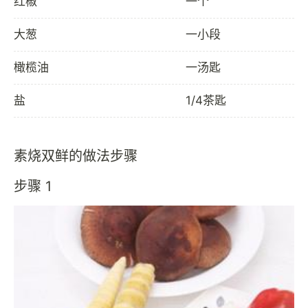
红椒
一个
大葱
一小段
橄榄油
一汤匙
盐
1/4茶匙
素烧双鲜的做法步骤
步骤 1