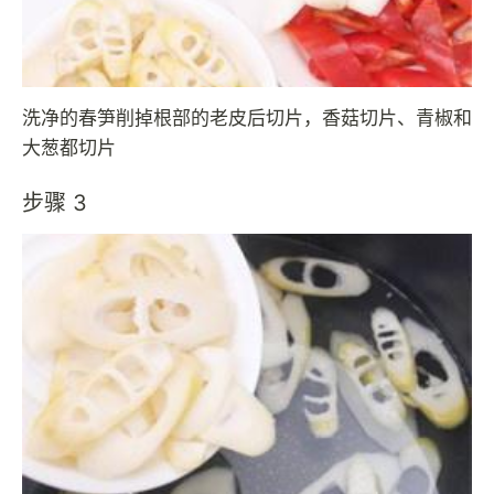
洗净的春笋削掉根部的老皮后切片，香菇切片、青椒和
大葱都切片
步骤 3