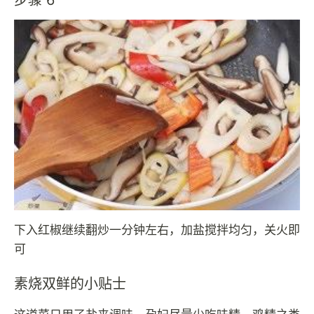
步骤 6
下入红椒继续翻炒一分钟左右，加盐搅拌均匀，关火即
可
素烧双鲜的小贴士