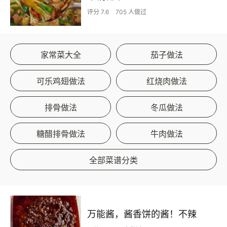
评分 7.6
705 人做过
家常菜大全
茄子做法
可乐鸡翅做法
红烧肉做法
排骨做法
冬瓜做法
糖醋排骨做法
牛肉做法
全部菜谱分类
万能酱，酱香饼的酱！不辣