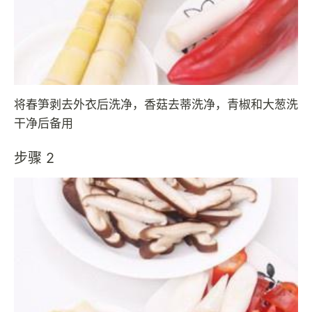
将春笋剥去外衣后洗净，香菇去蒂洗净，青椒和大葱洗
干净后备用
步骤 2