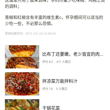
这道菜只用了盐来调味，孕妇尽量少吃味精、鸡精之类
的调料；
青椒和红椒含有丰富的维生素c，怀孕期间可以适当的
少吃一些，不必那么恐惧。
菜谱创建时间：2011-03-23 14:49:45
比布丁还要嫩，老少皆宜的肉沫蒸蛋
评分 8.2
411 人做过
拌凉菜万能拌料汁
评分 7.6
5 人做过
干锅花菜