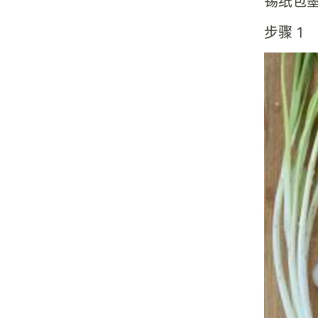
锡纸包
步骤 1