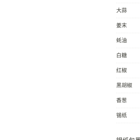
大蒜
姜末
蚝油
白糖
红椒
黑胡椒
香葱
锡纸