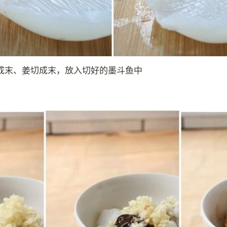
成末、姜切成末，放入切好的墨斗鱼中