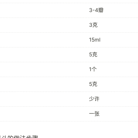
3-4瓣
3克
15ml
5克
1个
5克
少许
一张