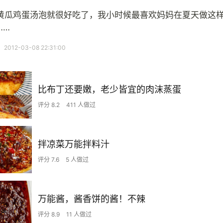
黄瓜鸡蛋汤泡就很好吃了，我小时候最喜欢妈妈在夏天做这
……
12-03-08 22:31:00
比布丁还要嫩，老少皆宜的肉沫蒸蛋
评分 8.2
411 人做过
拌凉菜万能拌料汁
评分 7.6
5 人做过
万能酱，酱香饼的酱！不辣
评分 8.9
11 人做过