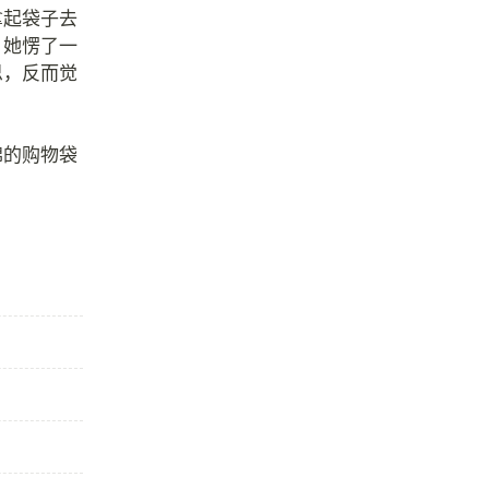
拿起袋子去
，她愣了一
思，反而觉
棉的购物袋