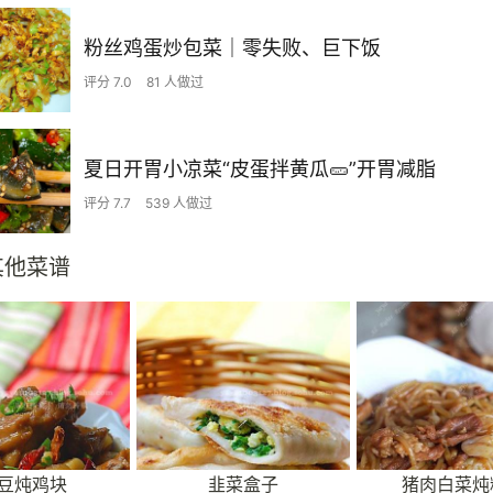
粉丝鸡蛋炒包菜｜零失败、巨下饭
评分 7.0
81 人做过
夏日开胃小凉菜“皮蛋拌黄瓜🥒”开胃减脂
评分 7.7
539 人做过
其他菜谱
豆炖鸡块
韭菜盒子
猪肉白菜炖