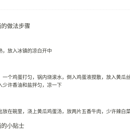
面的做法步骤
熟，放入冰镇的凉白开中
，一个鸡蛋打匀，锅内烧滚水，倒入鸡蛋液搅散，放入黄瓜
入少许香油和盐拌匀，凉一下
出放在碗里，浇上黄瓜鸡蛋汤，放两片五香牛肉，少许辣白
面的小贴士