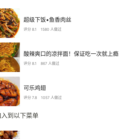
超级下饭•鱼香肉丝
评分 8.1
1580 人做过
酸辣爽口的凉拌面！保证吃一次就上瘾
评分 8.1
867 人做过
可乐鸡翅
评分 7.8
1057 人做过
加入到以下菜单