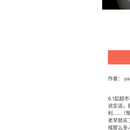
作者：
y
6.1起
说实话，
利……（
老早就买
候那么多