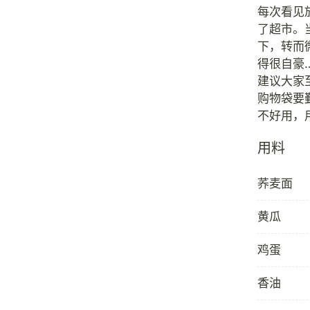
每次看见
了超市。
下，转而
得很自豪
建议大家
购物袋要
用料
荞麦面
黄瓜
鸡蛋
香油