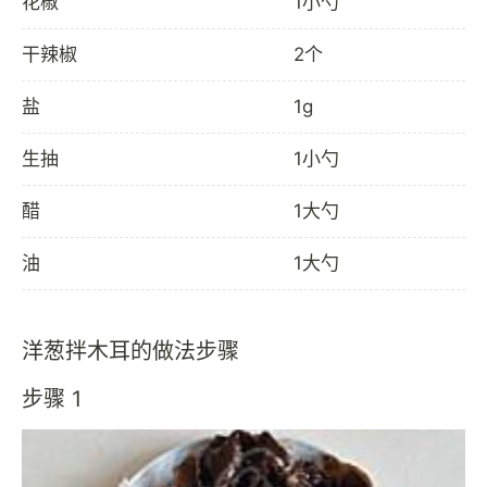
花椒
1小勺
干辣椒
2个
盐
1g
生抽
1小勺
醋
1大勺
油
1大勺
洋葱拌木耳的做法步骤
步骤 1