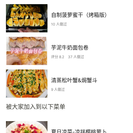
自制菠萝蜜干（烤箱版）
10 人做过
芋泥牛奶面包卷
评分 8.2
37 人做过
清蒸松叶蟹&焗蟹斗
9 人做过
被大家加入到以下菜单
夏日凉菜-凉拌樱桃萝卜