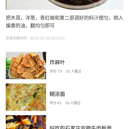
把木耳，洋葱，青红椒和第二部调好的料汁搅匀，倒入
煸香的油，翻均匀即可
菜谱创建时间：2012-03-06 23:12:21
炸麻叶
评分 7.9
32 人做过
糊涂面
评分 8.1
55 人做过
好吃的石家庄安徽牛肉板面