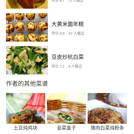
评分 8.1
13 人做过
大黄米面年糕
评分 8.6
67 人做过
豆皮炒杭白菜
评分 7.2
9 人做过
作者的其他菜谱
土豆炖鸡块
韭菜盒子
猪肉白菜炖粉条