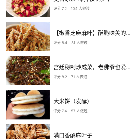
评分 7.2
104 人做过
【椒香芝麻麻叶】酥脆味美的网红小零食
评分 8.4
81 人做过
宫廷秘制炒咸菜，老佛爷也爱吃的平民御膳，比肉还香
评分 8.2
71 人做过
大米饼（发酵）
评分 7.4
57 人做过
满口香酥麻叶子