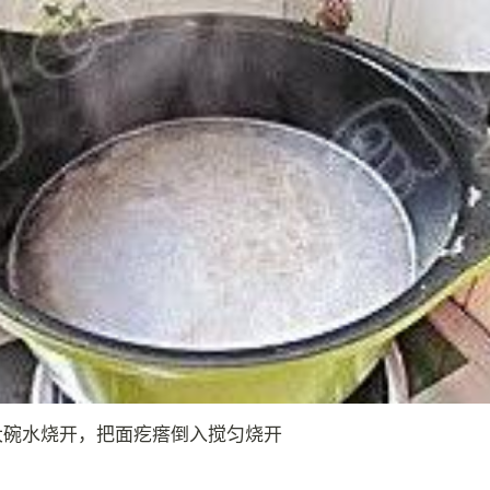
大碗水烧开，把面疙瘩倒入搅匀烧开