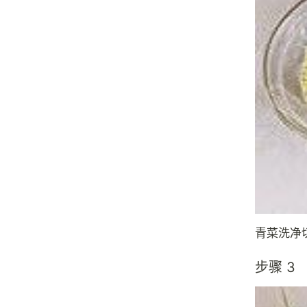
青菜洗净
步骤 3