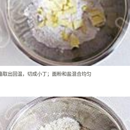
箱取出回温，切成小丁；面粉和盐混合均匀