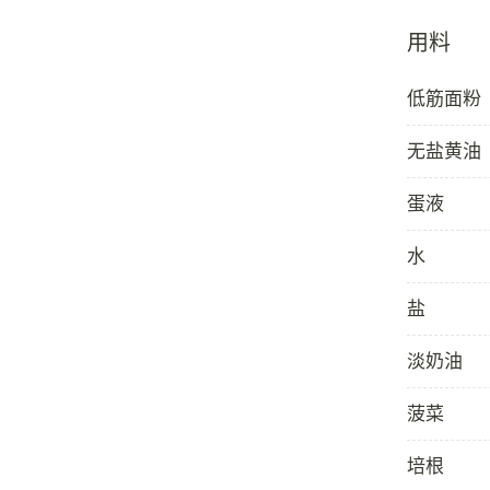
用料
低筋面粉
无盐黄油
蛋液
水
盐
淡奶油
菠菜
培根