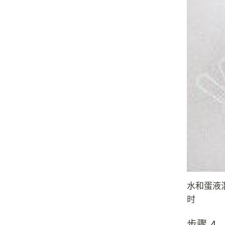
水和蛋液
时
步骤 4