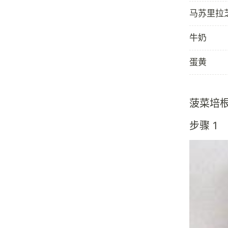
马苏里拉
牛奶
蛋黄
菠菜培
步骤 1