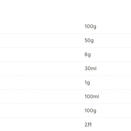
100g
50g
6g
30ml
1g
100ml
100g
2片