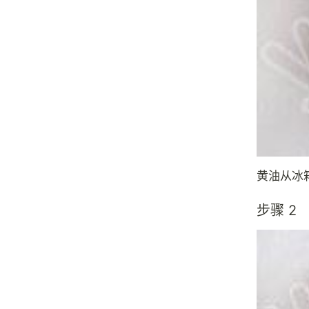
黄油从冰
步骤 2