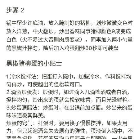
步骤 2
锅中留少许底油，放入腌制好的猪柳，划炒微微变色时
放入洋葱，中火翻炒，炒出香味同事猪柳颜色9成变成
白色（火不易过大否则肉质变老），同事加入两小勺量
的黑椒汁拌匀，随后加入鸡蛋翻炒30秒即可装盘
黑椒猪柳蛋的小贴士
1.冷水搅拌法：把蛋打入碗中，加些冷水、作料搅拌均
匀再炒，可使超出的但松软可口。
2.滴酒炒蛋发：炒蛋时，如过滴入几滴啤酒或者白酒，
搅拌均匀，炒出来的蛋就会松软味香，而且光泽鲜艳。
3.炒蛋滴醋法：炒蛋时，在出锅前加点醋。炒出来的蛋
味味道极其鲜美。
炒蛋的窍门：打蛋时，要用筷子慢慢搅拌，如果太用
力，但只起泡酒会失去原有的弹性，蛋液倒入锅中，不
要着急搅拌，若蛋液冒泡应用筷子立即戳破，一出去里