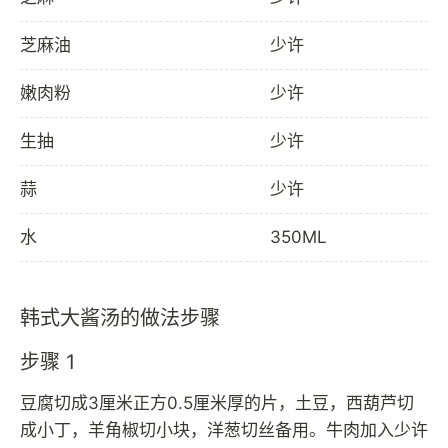
芝麻油
少许
嫩肉粉
少许
生抽
少许
蒜
少许
水
350ML
韩式大酱汤的做法步骤
步骤 1
豆腐切成3厘米正方0.5厘米厚的片，土豆，西葫芦切
成小丁，羊角椒切小块，洋葱切丝备用。牛肉加入少许