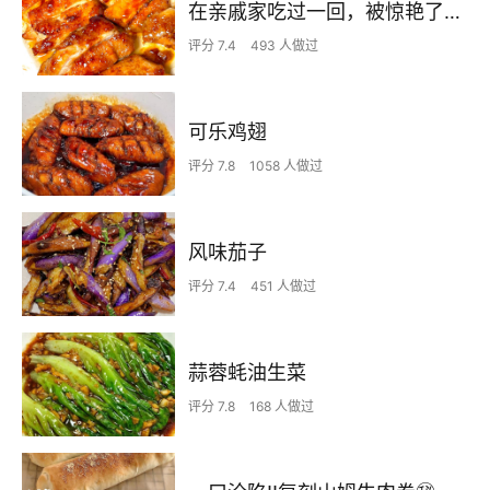
在亲戚家吃过一回，被惊艳了…
评分 7.4
493 人做过
可乐鸡翅
评分 7.8
1058 人做过
风味茄子
评分 7.4
451 人做过
蒜蓉蚝油生菜
评分 7.8
168 人做过