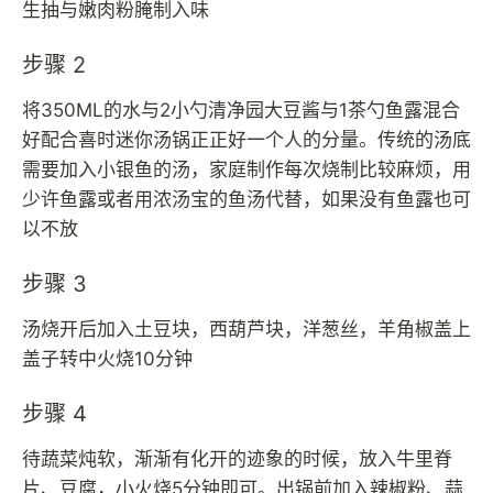
生抽与嫩肉粉腌制入味
步骤 2
将350ML的水与2小勺清净园大豆酱与1茶勺鱼露混合
好配合喜时迷你汤锅正正好一个人的分量。传统的汤底
需要加入小银鱼的汤，家庭制作每次烧制比较麻烦，用
少许鱼露或者用浓汤宝的鱼汤代替，如果没有鱼露也可
以不放
步骤 3
汤烧开后加入土豆块，西葫芦块，洋葱丝，羊角椒盖上
盖子转中火烧10分钟
步骤 4
待蔬菜炖软，渐渐有化开的迹象的时候，放入牛里脊
片、豆腐，小火烧5分钟即可。出锅前加入辣椒粉、蒜