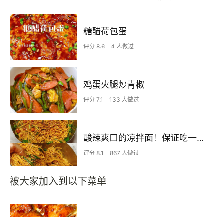
糖醋荷包蛋
评分 8.6
4 人做过
鸡蛋火腿炒青椒
评分 7.1
133 人做过
酸辣爽口的凉拌面！保证吃一次就上瘾
评分 8.1
867 人做过
被大家加入到以下菜单