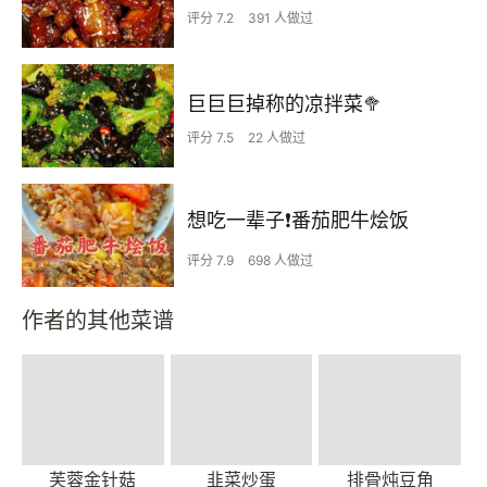
评分 7.2
391 人做过
巨巨巨掉称的凉拌菜🥦
评分 7.5
22 人做过
想吃一辈子❗️番茄肥牛烩饭
评分 7.9
698 人做过
作者的其他菜谱
芙蓉金针菇
韭菜炒蛋
排骨炖豆角