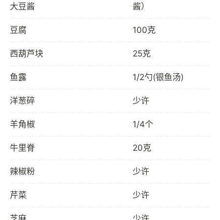
大豆酱
酱）
豆腐
100克
西葫芦块
25克
鱼露
1/2勺(银鱼汤)
洋葱碎
少许
羊角椒
1/4个
牛里脊
20克
辣椒粉
少许
芹菜
少许
芝麻
少许