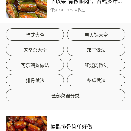
下饭菜“青椒酿肉”，香糯多汁鲜嫩下饭
评分 7.8
373 人做过
韩式大全
电火锅大全
家常菜大全
茄子做法
可乐鸡翅做法
红烧肉做法
排骨做法
冬瓜做法
全部菜谱分类
糖醋排骨简单好做