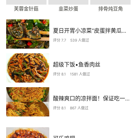
芙蓉金针菇
韭菜炒蛋
排骨炖豆角
夏日开胃小凉菜“皮蛋拌黄瓜🥒”开胃减脂
评分 7.7
539 人做过
超级下饭•鱼香肉丝
评分 8.1
1581 人做过
酸辣爽口的凉拌面！保证吃一次就上瘾
评分 8.1
867 人做过