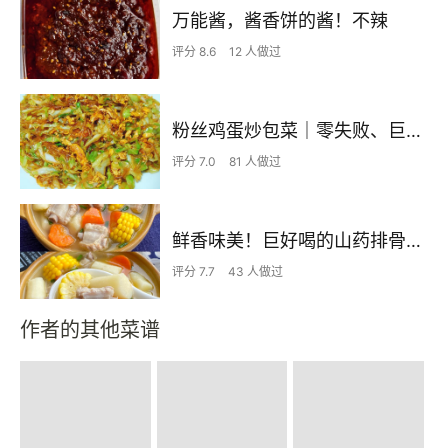
万能酱，酱香饼的酱！不辣
评分 8.6
12 人做过
粉丝鸡蛋炒包菜｜零失败、巨下饭
评分 7.0
81 人做过
鲜香味美！巨好喝的山药排骨汤！！
评分 7.7
43 人做过
作者的其他菜谱