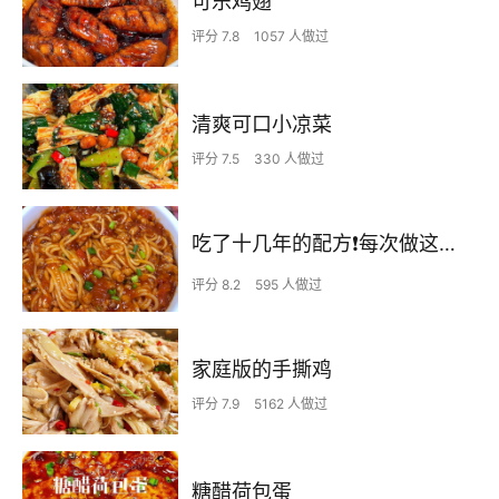
可乐鸡翅
评分 7.8
1057 人做过
清爽可口小凉菜
评分 7.5
330 人做过
吃了十几年的配方❗️每次做这至少吃2碗
评分 8.2
595 人做过
家庭版的手撕鸡
评分 7.9
5162 人做过
糖醋荷包蛋