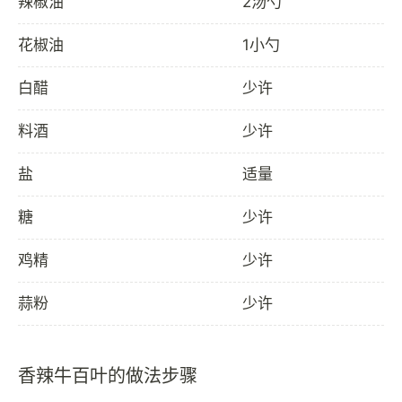
辣椒油
2汤勺
花椒油
1小勺
白醋
少许
料酒
少许
盐
适量
糖
少许
鸡精
少许
蒜粉
少许
香辣牛百叶的做法步骤