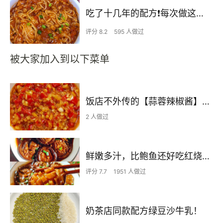
吃了十几年的配方❗️每次做这至少吃2碗
评分 8.2
595 人做过
被大家加入到以下菜单
饭店不外传的【蒜蓉辣椒酱】自己在家也可以做出
2 人做过
鲜嫩多汁，比鲍鱼还好吃红烧香菇
评分 7.7
1951 人做过
奶茶店同款配方绿豆沙牛乳！