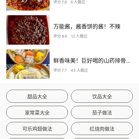
评分 7.6
6 人做过
万能酱，酱香饼的酱！不辣
评分 8.6
12 人做过
鲜香味美！巨好喝的山药排骨汤！！
评分 7.7
43 人做过
甜品大全
饮品大全
家常菜大全
茄子做法
可乐鸡翅做法
红烧肉做法