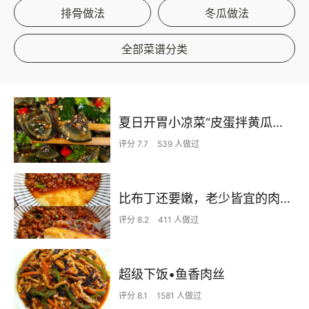
排骨做法
冬瓜做法
全部菜谱分类
夏日开胃小凉菜“皮蛋拌黄瓜🥒”开胃减脂
评分 7.7
539 人做过
比布丁还要嫩，老少皆宜的肉沫蒸蛋
评分 8.2
411 人做过
超级下饭•鱼香肉丝
评分 8.1
1581 人做过