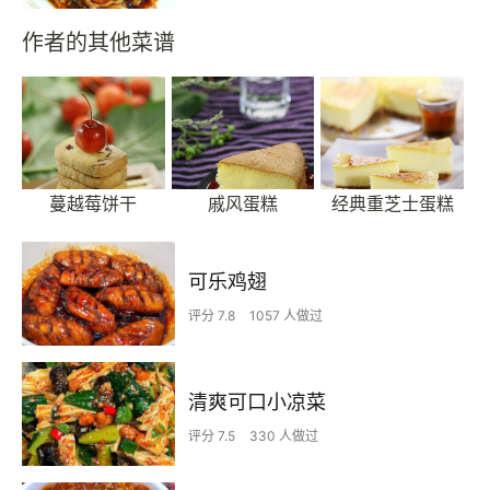
作者的其他菜谱
蔓越莓饼干
戚风蛋糕
经典重芝士蛋糕
可乐鸡翅
评分 7.8
1057 人做过
清爽可口小凉菜
评分 7.5
330 人做过