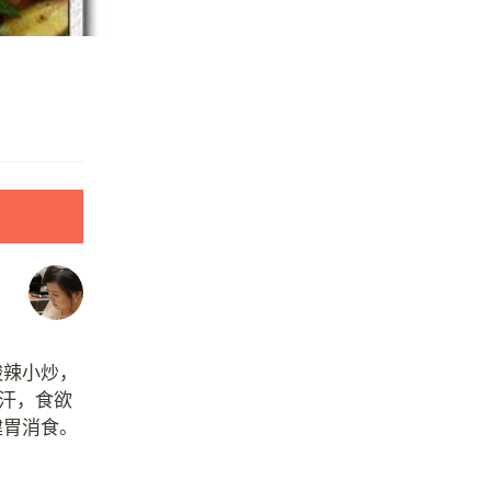
酸辣小炒，
出汗，食欲