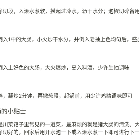
净切段，入滚水煮软，捞起过冷水，沥干水分；泡椒切碎备
倒入1中的大肠，小火炒干水分，并倒入老抽上色均匀后，盛
倒入上好色的大肠，大火爆炒，烹入料酒，少许生抽调味
碎，翻炒2分钟，再撒葱段，起锅前，用少许鸡精调味即可
肠的小贴士
是川菜馆子里常见的一道菜，最麻烦的就是猪大肠的清洗。
净切好的，回家后用开水泡一下或入滚水煮一下即可进行下