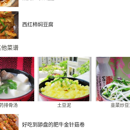
西红柿焖豆腐
其他菜谱
药排骨汤
土豆泥
韭菜炒豆
好吃到舔盘的肥牛金针菇卷