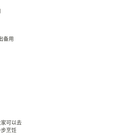
用
出备用
大家可以去
一步烹饪