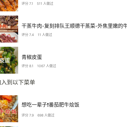
评分 7.1
511 人做过
评分 7.4
11 人做过
青椒皮蛋
评分 8.1
1067 人做过
加入到以下菜单
想吃一辈子❗️番茄肥牛烩饭
评分 7.9
698 人做过