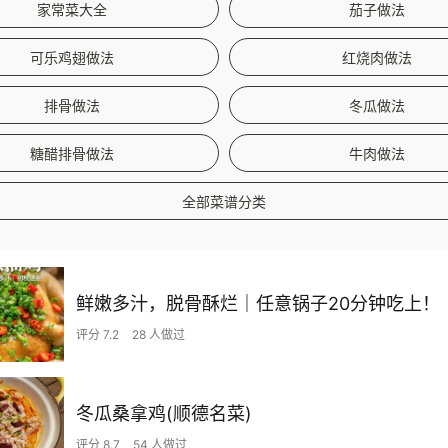
家常菜大全
茄子做法
可乐鸡翅做法
红烧肉做法
排骨做法
冬瓜做法
糖醋排骨做法
牛肉做法
全部菜谱分类
鲜嫩多汁，脱骨酥烂｜任意锅子20分钟吃上！
评分 7.2
28 人做过
冬瓜桑拿鸡(顺德名菜)
评分 8.7
54 人做过