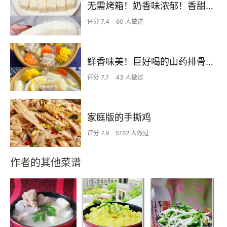
无需烤箱！奶香味浓郁！香甜嫩滑的椰蓉奶糕
评分 7.4
60 人做过
鲜香味美！巨好喝的山药排骨汤！！
评分 7.7
43 人做过
家庭版的手撕鸡
评分 7.9
5162 人做过
作者的其他菜谱