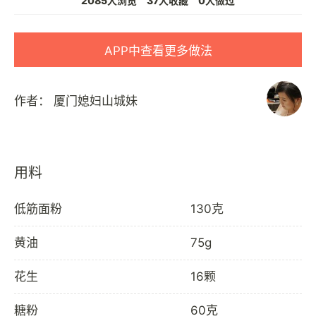
2085人浏览
37人收藏
0人做过
APP中查看更多做法
作者：
厦门媳妇山城妹
用料
低筋面粉
130克
黄油
75g
花生
16颗
糖粉
60克