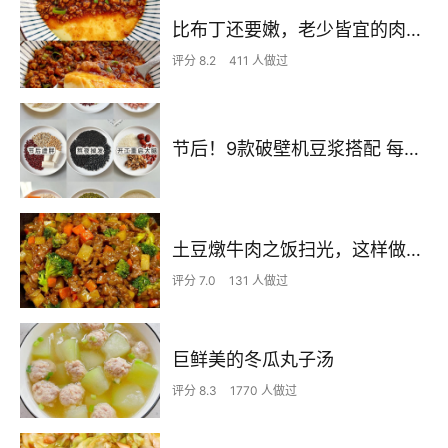
比布丁还要嫩，老少皆宜的肉沫蒸蛋
评分 8.2
411 人做过
节后！9款破壁机豆浆搭配 每天不重样喝出好状态！
土豆燉牛肉之饭扫光，这样做也太香了吧，还没出锅已是浓香四溢了
评分 7.0
131 人做过
巨鲜美的冬瓜丸子汤
评分 8.3
1770 人做过