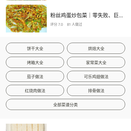
粉丝鸡蛋炒包菜｜零失败、巨下饭
评分 7.0
81 人做过
饼干大全
烘焙大全
烤箱大全
家常菜大全
茄子做法
可乐鸡翅做法
红烧肉做法
排骨做法
全部菜谱分类