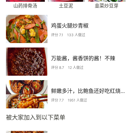
山药排骨汤
土豆泥
韭菜炒豆芽
鸡蛋火腿炒青椒
评分 7.1
133 人做过
万能酱，酱香饼的酱！不辣
评分 8.7
12 人做过
鲜嫩多汁，比鲍鱼还好吃红烧香菇
评分 7.7
1951 人做过
被大家加入到以下菜单