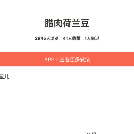
腊肉荷兰豆
2845人浏览
41人收藏
1人做过
APP中查看更多做法
星儿