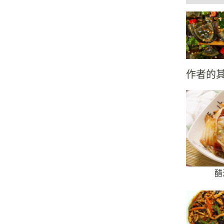
作者的
醋