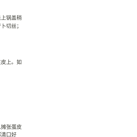
盖上锅盖稍
萝卜切丝；
在皮上。如
以摊张蛋皮
都清口好