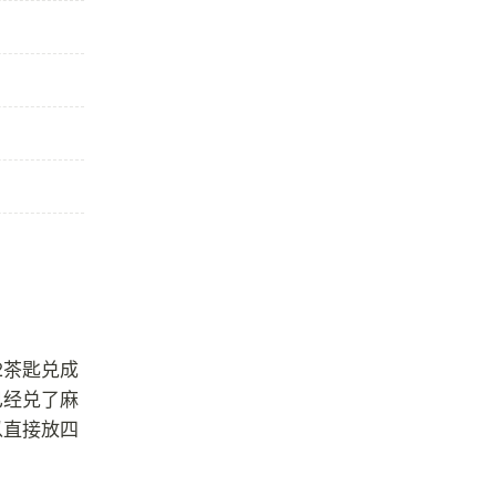
/2茶匙兑成
已经兑了麻
以直接放四