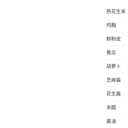
熟花生米
鸡胸
鲜粉皮
黄瓜
胡萝卜
芝麻酱
花生酱
米醋
酱油