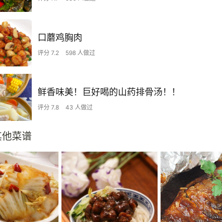
口蘑鸡胸肉
评分 7.2
598 人做过
鲜香味美！巨好喝的山药排骨汤！！
评分 7.8
43 人做过
其他菜谱