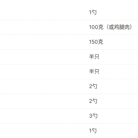
1勺
100克（或鸡腿肉）
150克
半只
半只
2勺
2勺
3勺
1勺