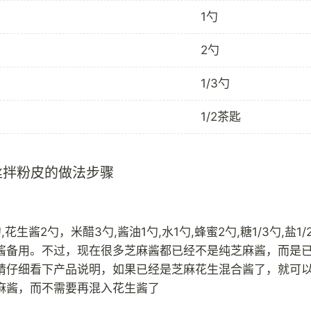
1勺
2勺
1/3勺
1/2茶匙
丝拌粉皮的做法步骤
,花生酱2勺，米醋3勺,酱油1勺,水1勺,蜂蜜2勺,糖1/3勺,盐1
酱备用。不过，现在很多芝麻酱都已经不是纯芝麻酱，而是
请仔细看下产品说明，如果已经是芝麻花生混合酱了，就可
麻酱，而不需要再混入花生酱了