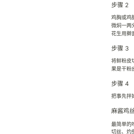
步骤 2
鸡胸或鸡
微焖一两
花生用擀
步骤 3
将鲜粉皮
果是干粉
步骤 4
把事先拌
麻酱鸡
最简单的
切丝、灼