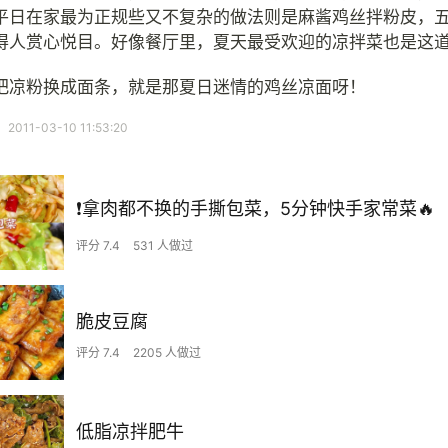
平日在家最为正规些又不复杂的做法则是麻酱鸡丝拌粉皮，
得人赏心悦目。好像餐厅里，夏天最受欢迎的凉拌菜也是这
把凉粉换成面条，就是那夏日迷情的鸡丝凉面呀！
11-03-10 11:53:20
❗拿肉都不换的手撕包菜，5分钟快手家常菜🔥
评分 7.4
531 人做过
脆皮豆腐
评分 7.4
2205 人做过
低脂凉拌肥牛