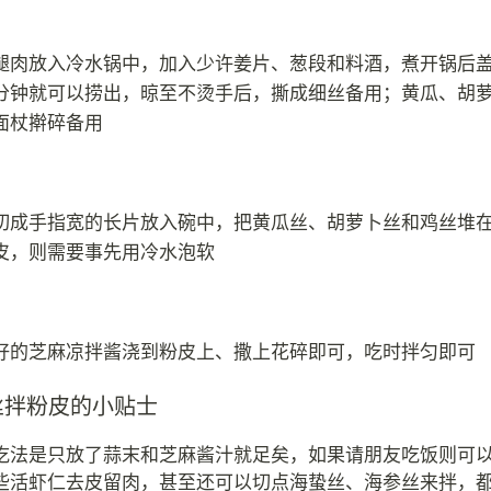
腿肉放入冷水锅中，加入少许姜片、葱段和料酒，煮开锅后
分钟就可以捞出，晾至不烫手后，撕成细丝备用；黄瓜、胡
面杖擀碎备用
切成手指宽的长片放入碗中，把黄瓜丝、胡萝卜丝和鸡丝堆
皮，则需要事先用冷水泡软
好的芝麻凉拌酱浇到粉皮上、撒上花碎即可，吃时拌匀即可
丝拌粉皮的小贴士
吃法是只放了蒜末和芝麻酱汁就足矣，如果请朋友吃饭则可
些活虾仁去皮留肉，甚至还可以切点海蛰丝、海参丝来拌，