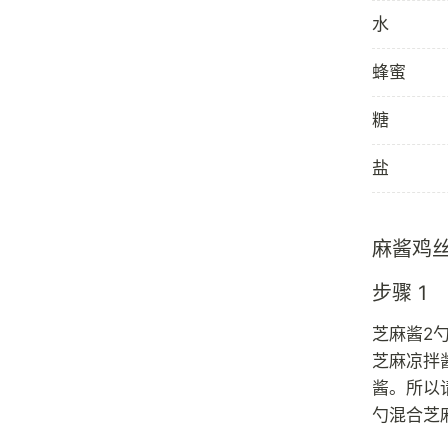
水
蜂蜜
糖
盐
麻酱鸡
步骤 1
芝麻酱2勺
芝麻凉拌
酱。所以
勺混合芝