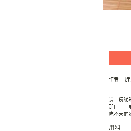
作者：
胖
调一碗秘
那口——
用料