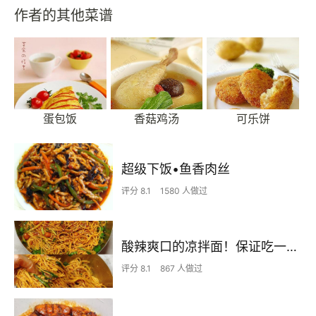
作者的其他菜谱
蛋包饭
香菇鸡汤
可乐饼
超级下饭•鱼香肉丝
评分 8.1
1580 人做过
酸辣爽口的凉拌面！保证吃一次就上瘾
评分 8.1
867 人做过