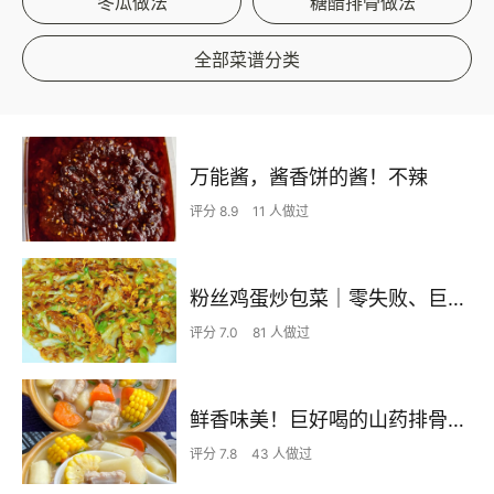
冬瓜做法
糖醋排骨做法
全部菜谱分类
万能酱，酱香饼的酱！不辣
评分 8.9
11 人做过
粉丝鸡蛋炒包菜｜零失败、巨下饭
评分 7.0
81 人做过
鲜香味美！巨好喝的山药排骨汤！！
评分 7.8
43 人做过