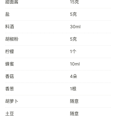
甜面酱
15克
盐
5克
料酒
30ml
胡椒粉
5克
柠檬
1个
蜂蜜
10ml
香菇
4朵
香葱
1根
胡萝卜
随意
土豆
随意