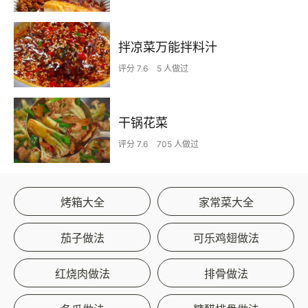
拌凉菜万能拌料汁
评分 7.6
5 人做过
干锅花菜
评分 7.6
705 人做过
烤箱大全
家常菜大全
茄子做法
可乐鸡翅做法
红烧肉做法
排骨做法