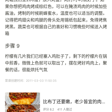
果你想把鸡肉烤成棕红色，可以在腌渍鸡肉的时候加些
酱油，烤制的时候刷蜂蜜水，温度也可以适当的调整。
记得把鸡翅尖和鸡腿的骨头处用锡纸包起来，免得烤焦
烤黑。蔬菜也可根据自己的喜好和习惯晚些时候送入烤
箱
步骤 9
柠檬有几片我们已经塞入鸡肚子了，剩下的柠檬片在锅
中煎香，微微上色就可以取出了，摆在烤好鸡肉上，聚
餐的话，很能烘托气氛
菜谱创建时间：2011-03-03 11:50:35
比布丁还要嫩，老少皆宜的肉沫蒸蛋
评分 8.2
411 人做过