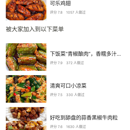
可乐鸡翅
评分 7.8
1057 人做过
被大家加入到以下菜单
下饭菜“青椒酿肉”，香糯多汁鲜嫩下饭
评分 7.9
372 人做过
清爽可口小凉菜
评分 7.5
330 人做过
好吃到舔盘的蒜香黑椒牛肉粒
评分 7.6
1630 人做过