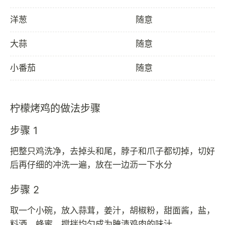
洋葱
随意
大蒜
随意
小番茄
随意
柠檬烤鸡的做法步骤
步骤 1
把整只鸡洗净，去掉头和尾，脖子和爪子都切掉，切好
后再仔细的冲洗一遍，放在一边沥一下水分
步骤 2
取一个小碗，放入蒜茸，姜汁，胡椒粉，甜面酱，盐，
料酒，蜂蜜，搅拌均匀成为腌渍鸡肉的味汁