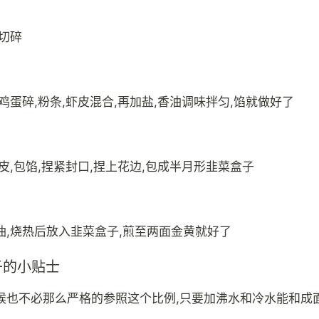
,切碎
鸡蛋碎,粉条,虾皮混合,再加盐,香油调味拌匀,馅就做好了
皮,包馅,捏紧封口,捏上花边,包成半月形韭菜盒子
油,烧热后放入韭菜盒子,煎至两面金黄就好了
子的小贴士
候也不必那么严格的参照这个比例,只要加沸水和冷水能和成