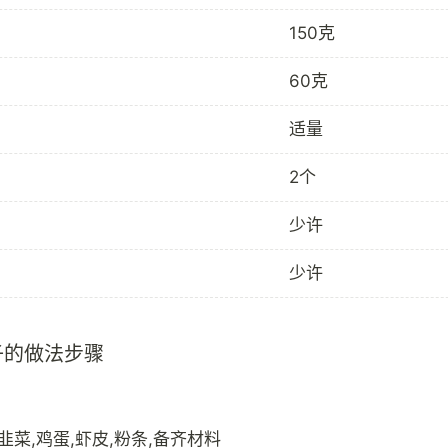
150克
60克
适量
2个
少许
少许
子的做法步骤
韭菜,鸡蛋,虾皮,粉条,备齐材料