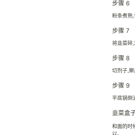
步骤 6
粉条煮熟
步骤 7
将韭菜碎,
步骤 8
切剂子,擀
步骤 9
平底锅倒
韭菜盒
和面的时
以。