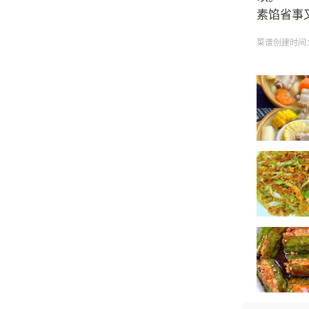
素馅省事
菜谱创建时间：20