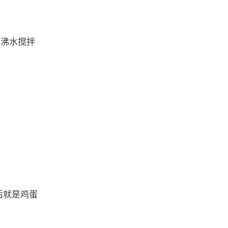
与沸水搅拌
后就是鸡蛋