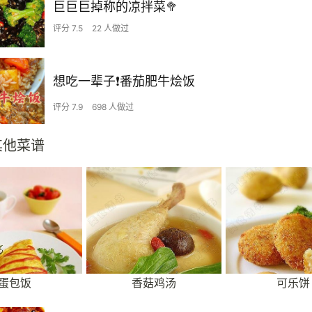
巨巨巨掉称的凉拌菜🥦
评分 7.5
22 人做过
想吃一辈子❗️番茄肥牛烩饭
评分 7.9
698 人做过
其他菜谱
蛋包饭
香菇鸡汤
可乐饼