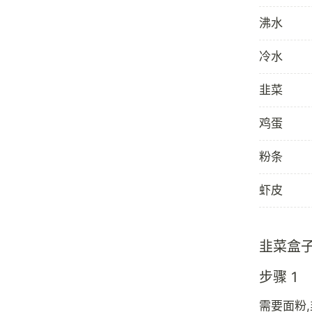
沸水
冷水
韭菜
鸡蛋
粉条
虾皮
韭菜盒
步骤 1
需要面粉,