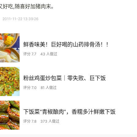
又好吃,随喜好加猪肉末。
11-11-22 13:39:26
鲜香味美！巨好喝的山药排骨汤！！
评分 7.7
43 人做过
粉丝鸡蛋炒包菜｜零失败、巨下饭
评分 7.0
81 人做过
下饭菜“青椒酿肉”，香糯多汁鲜嫩下饭
评分 7.8
373 人做过