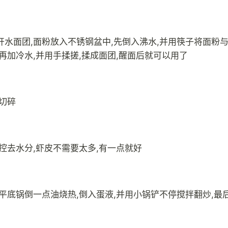
开水面团,面粉放入不锈钢盆中,先倒入沸水,并用筷子将面粉
,再加冷水,并用手揉搓,揉成面团,醒面后就可以用了
,切碎
,控去水分,虾皮不需要太多,有一点就好
,平底锅倒一点油烧热,倒入蛋液,并用小锅铲不停搅拌翻炒,最