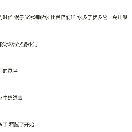
的时候 锅子放冰糖跟水 比例随便哈 水多了就多熬一会儿呗
 将冰糖全煮融化了
停的搅拌
点牛奶进去
多了 稠腻了开始