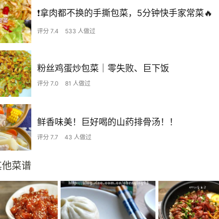
❗拿肉都不换的手撕包菜，5分钟快手家常菜🔥
评分 7.4
533 人做过
粉丝鸡蛋炒包菜｜零失败、巨下饭
评分 7.0
81 人做过
鲜香味美！巨好喝的山药排骨汤！！
评分 7.7
43 人做过
其他菜谱