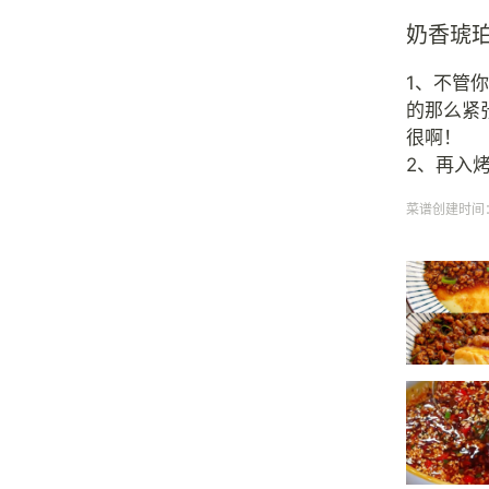
奶香琥
1、不管
的那么紧
很啊！
2、再入
菜谱创建时间：20