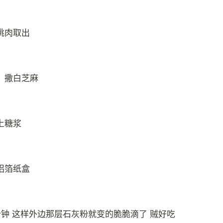
桃肉取出
，撒白芝麻
上糖浆
铝箔纸盒
分钟 这样外边那层石灰粉就变的脆脆滴了 贼好吃