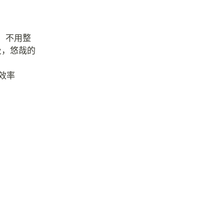
，不用整
及，悠哉的
效率