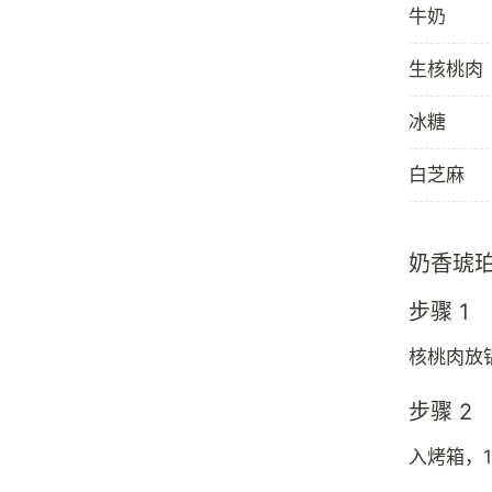
牛奶
生核桃肉
冰糖
白芝麻
奶香琥
步骤 1
核桃肉放
步骤 2
入烤箱，1