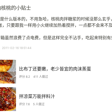
珀核桃的小贴士
你是什么版本的，不用急哈，核桃肉拌糖浆的时候没那么玄乎
张，只要跟我一样用小火继续加热着搅拌，一点都不会来不
烤箱虽然浪费了点电费，但是这样完全不沾手，吃起来特别有
11-02-16 18:51:44
比布丁还要嫩，老少皆宜的肉沫蒸蛋
评分 8.2
411 人做过
拌凉菜万能拌料汁
评分 7.6
5 人做过