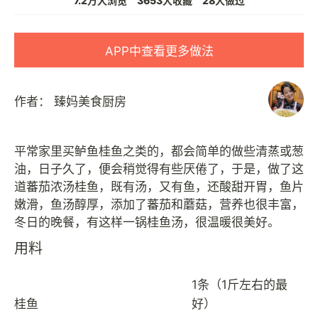
7.2万人浏览
3653人收藏
28人做过
APP中查看更多做法
作者：
臻妈美食厨房
平常家里买鲈鱼桂鱼之类的，都会简单的做些清蒸或葱
油，日子久了，便会稍觉得有些厌倦了，于是，做了这
道蕃茄浓汤桂鱼，既有汤，又有鱼，还酸甜开胃，鱼片
嫩滑，鱼汤醇厚，添加了蕃茄和蘑菇，营养也很丰富，
用料
1条（1斤左右的最
桂鱼
好）