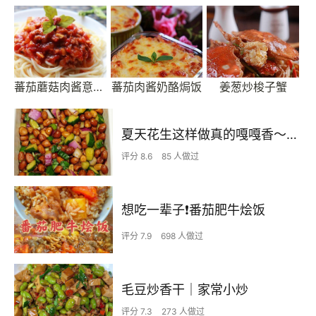
蕃茄蘑菇肉酱意大利面
蕃茄肉酱奶酪焗饭
姜葱炒梭子蟹
夏天花生这样做真的嘎嘎香～下饭又下酒
评分 8.6
85 人做过
想吃一辈子❗️番茄肥牛烩饭
评分 7.9
698 人做过
毛豆炒香干｜家常小炒
评分 7.3
273 人做过