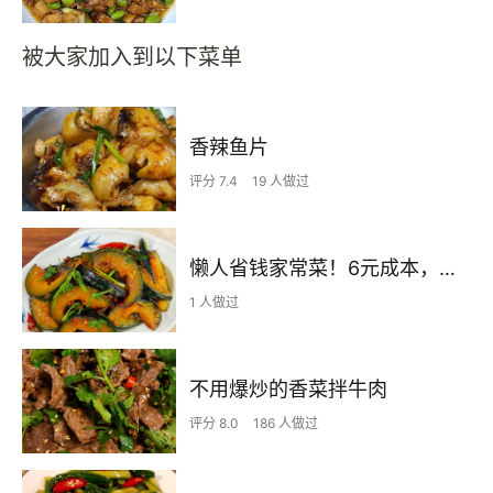
被大家加入到以下菜单
香辣鱼片
评分 7.4
19 人做过
懒人省钱家常菜！6元成本，软糯香浓配米饭绝了~
1 人做过
不用爆炒的香菜拌牛肉
评分 8.0
186 人做过