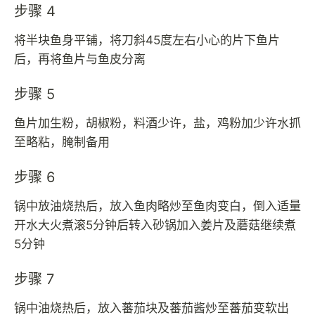
步骤 4
将半块鱼身平铺，将刀斜45度左右小心的片下鱼片
后，再将鱼片与鱼皮分离
步骤 5
鱼片加生粉，胡椒粉，料酒少许，盐，鸡粉加少许水抓
至略粘，腌制备用
步骤 6
锅中放油烧热后，放入鱼肉略炒至鱼肉变白，倒入适量
开水大火煮滚5分钟后转入砂锅加入姜片及蘑菇继续煮
5分钟
步骤 7
锅中油烧热后，放入蕃茄块及蕃茄酱炒至蕃茄变软出