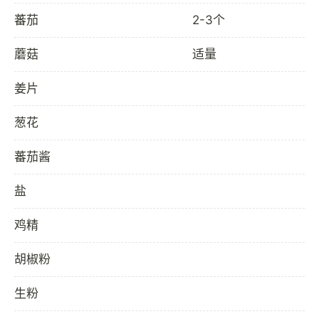
蕃茄
2-3个
蘑菇
适量
姜片
葱花
蕃茄酱
盐
鸡精
胡椒粉
生粉