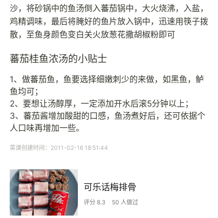
沙，将砂锅中的鱼汤倒入蕃茄锅中，大火烧沸，入盐，
鸡精调味，最后将腌好的鱼片放入锅中，迅速用筷子拨
散，至鱼身颜色变白关火放葱花撒胡椒粉即可
蕃茄桂鱼浓汤的小贴士
1、做蕃茄鱼，鱼要选择细嫩刺少的来做，如黑鱼，鲈
鱼均可；
2、要想让汤醇厚，一定添加开水后滚5分钟以上；
3、蕃茄酱增加酸甜的口感，鱼汤煮好后，还可依据个
人口味再增加一些。
菜谱创建时间：2011-02-16 18:51:44
可乐话梅排骨
评分 8.3
50 人做过