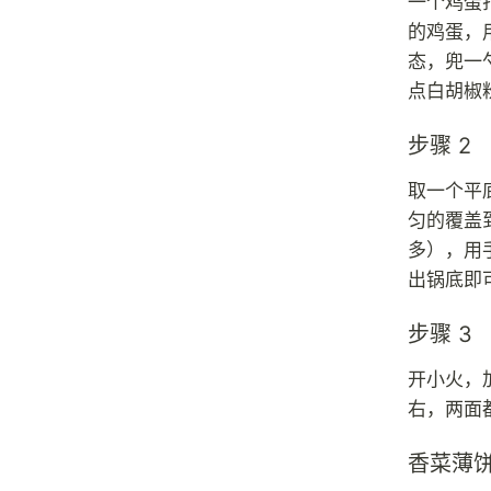
一个鸡蛋
的鸡蛋，
态，兜一
点白胡椒
步骤 2
取一个平
匀的覆盖
多），用
出锅底即
步骤 3
开小火，
右，两面
香菜薄