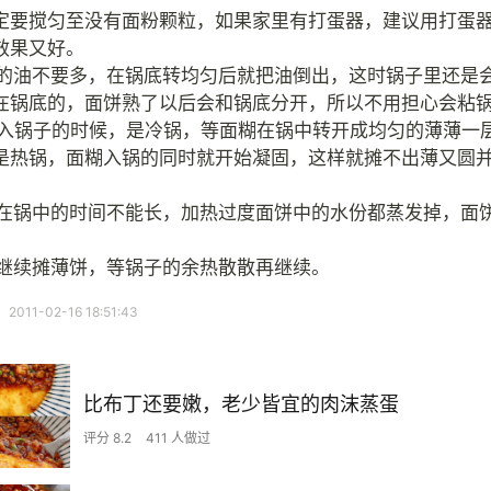
糊一定要搅匀至没有面粉颗粒，如果家里有打蛋器，建议用打蛋
效果又好。
面饼的油不要多，在锅底转均匀后就把油倒出，这时锅子里还是
在锅底的，面饼熟了以后会和锅底分开，所以不用担心会粘
糊倒入锅子的时候，是冷锅，等面糊在锅中转开成均匀的薄薄一
是热锅，面糊入锅的同时就开始凝固，这样就摊不出薄又圆
饼，在锅中的时间不能长，加热过度面饼中的水份都蒸发掉，面
。
果要继续摊薄饼，等锅子的余热散散再继续。
11-02-16 18:51:43
比布丁还要嫩，老少皆宜的肉沫蒸蛋
评分 8.2
411 人做过