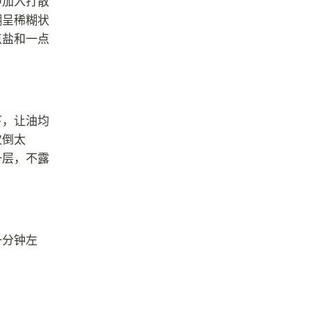
中加入打散
糊呈稀糊状
点盐和一点
下，让油均
次倒太
一层，不露
一分钟左