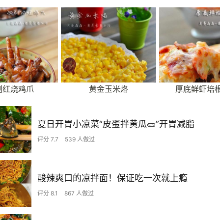
制红烧鸡爪
黄金玉米烙
厚底鲜虾培
夏日开胃小凉菜“皮蛋拌黄瓜🥒”开胃减脂
评分 7.7
539 人做过
酸辣爽口的凉拌面！保证吃一次就上瘾
评分 8.1
867 人做过