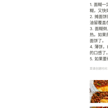
1. 面
糊，又快
2. 摊
油留覆盖
3. 面
热。如果
面饼了。
4. 薄
的口感了
5. 如
菜谱创建时间：20