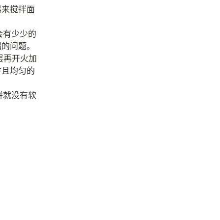
器来搅拌面
会有少少的
锅的问题。
层再开火加
并且均匀的
饼就没有软