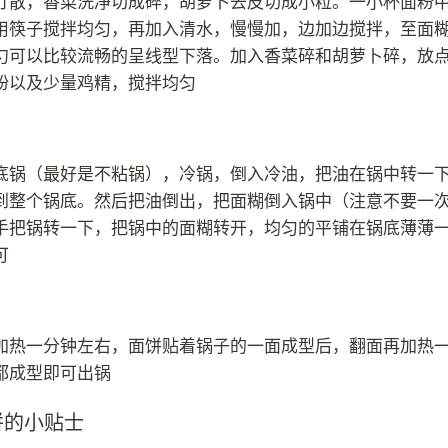
打散，香菜洗净切成碎，胡萝卜去皮切成小粒。一小杯面粉
用筷子搅拌均匀，再加入清水，慢慢加，边加边搅拌，至面
勺可以比较流畅的呈线型下落。加入香菜碎和胡萝卜碎，放
粉以及少量鸡精，搅拌均匀
底锅（最好是不粘锅），冷锅，倒入冷油，把油在锅中转一
到整个锅底。然后把油倒出，把面糊倒入锅中（注意不要一
手把锅转一下，把锅中的面糊转开，均匀的平铺在锅底薄薄
可
加热一分钟左右，面饼贴着锅子的一面成型后，翻面再加热
都成型即可出锅
饼的小贴士