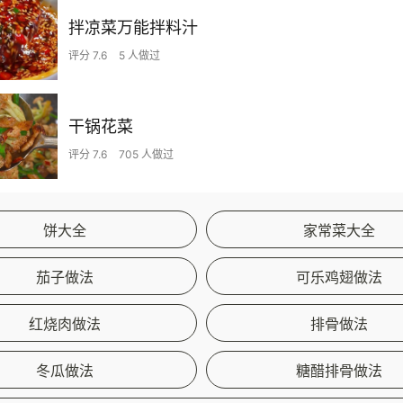
拌凉菜万能拌料汁
评分 7.6
5 人做过
干锅花菜
评分 7.6
705 人做过
饼大全
家常菜大全
茄子做法
可乐鸡翅做法
红烧肉做法
排骨做法
冬瓜做法
糖醋排骨做法