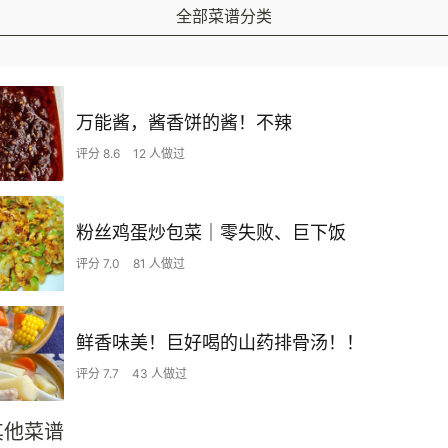
全部菜谱分类
万能酱，酱香饼的酱！不辣
评分 8.6
12 人做过
粉丝鸡蛋炒包菜｜零失败、巨下饭
评分 7.0
81 人做过
鲜香味美！巨好喝的山药排骨汤！！
评分 7.7
43 人做过
其他菜谱