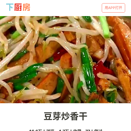
用APP打开
豆芽炒香干