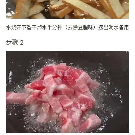
水烧开下香干焯水半分钟（去除豆腥味）捞出沥水备用
步骤 2