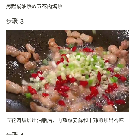
另起锅油热放五花肉煸炒
步骤 3
五花肉煸炒出油脂后，再放葱姜蒜和干辣椒炒出香味