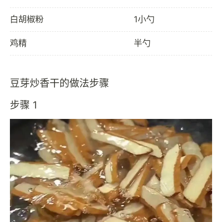
白胡椒粉
1小勺
鸡精
半勺
豆芽炒香干的做法步骤
步骤 1