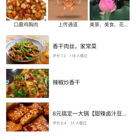
口蘑鸡胸肉
上传通道
美景、美食、花花草草
香干肉丝，家常菜
评分 7.2
118 人做过
辣椒炒香干
6元搞定一大锅【甜辣卤汁豆干】，既能下酒还能下饭！
评分 8.4
31 人做过