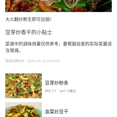
大火翻炒断生即可出锅！
豆芽炒香干的小贴士
菜谱中的调味用量仅供参考，要根据自家的实际菜量适
当增减。
菜谱创建时间：2024-04-25 08:39:45
豆芽炒粉条
评分 7.7
447 人做过
韭菜炒豆干