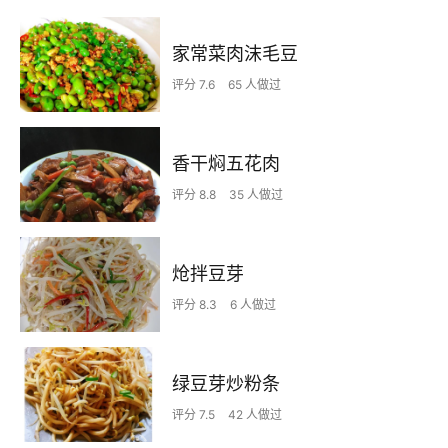
家常菜肉沫毛豆
评分 7.6
65 人做过
香干焖五花肉
评分 8.8
35 人做过
炝拌豆芽
评分 8.3
6 人做过
绿豆芽炒粉条
评分 7.5
42 人做过