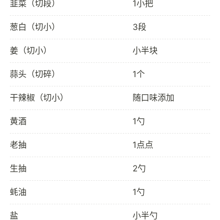
韭菜（切段）
1小把
葱白（切小）
3段
姜（切小）
小半块
蒜头（切碎）
1个
干辣椒（切小）
随口味添加
黄酒
1勺
老抽
1点点
生抽
2勺
蚝油
1勺
盐
小半勺