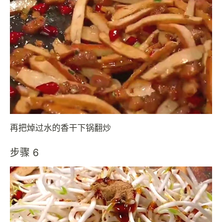
再把焯过水的香干下锅翻炒
步骤 6