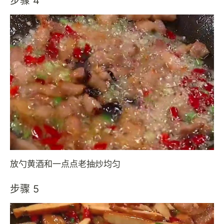
步骤 4
放勺黄酒和一点点老抽炒均匀
步骤 5