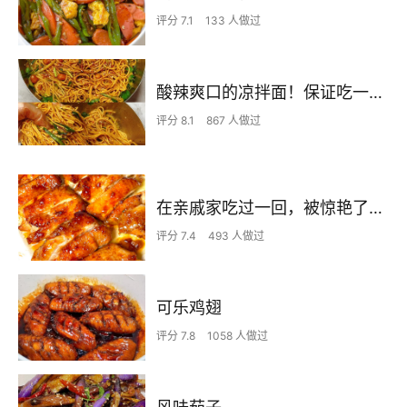
评分 7.1
133 人做过
酸辣爽口的凉拌面！保证吃一次就上瘾
评分 8.1
867 人做过
在亲戚家吃过一回，被惊艳了…
评分 7.4
493 人做过
可乐鸡翅
评分 7.8
1058 人做过