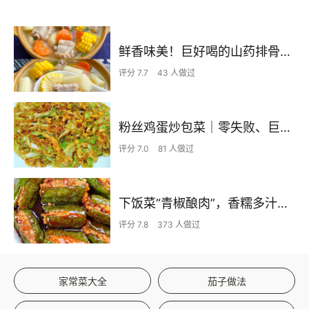
鲜香味美！巨好喝的山药排骨汤！！
评分 7.7
43 人做过
粉丝鸡蛋炒包菜｜零失败、巨下饭
评分 7.0
81 人做过
下饭菜“青椒酿肉”，香糯多汁鲜嫩下饭
评分 7.8
373 人做过
家常菜大全
茄子做法