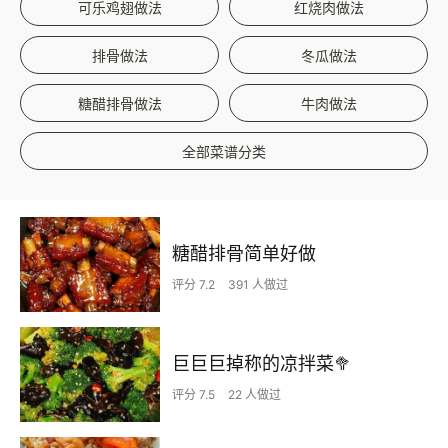
可乐鸡翅做法
红烧肉做法
排骨做法
冬瓜做法
糖醋排骨做法
牛肉做法
全部菜谱分类
糖醋排骨简单好做
评分 7.2
391 人做过
巨巨巨掉称的凉拌菜🥦
评分 7.5
22 人做过