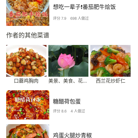
想吃一辈子❗️番茄肥牛烩饭
评分 7.9
698 人做过
作者的其他菜谱
口蘑鸡胸肉
美景、美食、花花草草
西兰花炒虾仁
糖醋荷包蛋
评分 8.6
4 人做过
鸡蛋火腿炒青椒