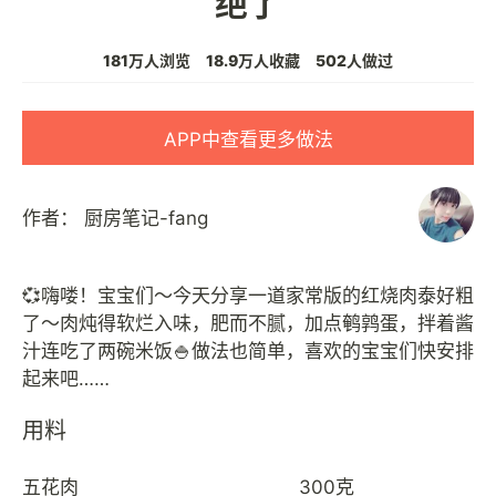
绝了
181万人浏览
18.9万人收藏
502人做过
APP中查看更多做法
作者：
厨房笔记-fang
💞嗨喽！宝宝们～今天分享一道家常版的红烧肉泰好粗
了～肉炖得软烂入味，肥而不腻，加点鹌鹑蛋，拌着酱
汁连吃了两碗米饭🍚做法也简单，喜欢的宝宝们快安排
用料
五花肉
300克