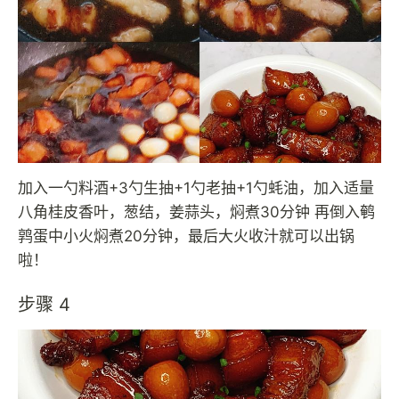
加入一勺料酒+3勺生抽+1勺老抽+1勺蚝油，加入适量
八角桂皮香叶，葱结，姜蒜头，焖煮30分钟 再倒入鹌
鹑蛋中小火焖煮20分钟，最后大火收汁就可以出锅
啦！
步骤 4