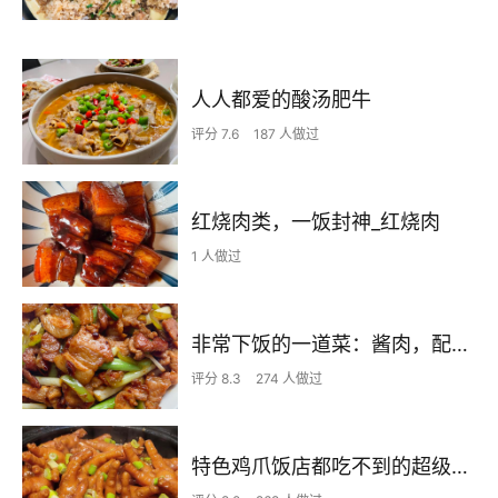
人人都爱的酸汤肥牛
评分 7.6
187 人做过
红烧肉类，一饭封神_红烧肉
1 人做过
非常下饭的一道菜：酱肉，配它吃我可以吃两碗饭
评分 8.3
274 人做过
特色鸡爪饭店都吃不到的超级美味😆😆