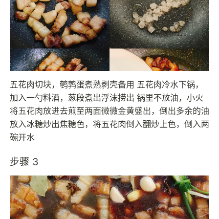
五花肉切块，鹌鹑蛋煮熟剥壳备用 五花肉冷水下锅，
加入一勺料酒，葱段煮出浮沫捞出 锅里不放油，小火
将五花肉放进去煎至两面微微金黄盛出，倒出多余的油
放入冰糖炒出焦糖色，将五花肉倒入翻炒上色，倒入两
碗开水
步骤 3