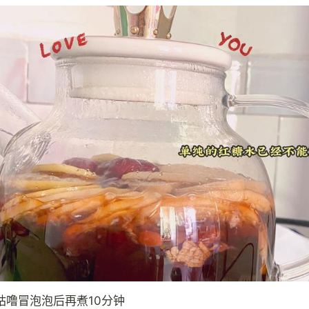
咕噜冒泡泡后再煮10分钟