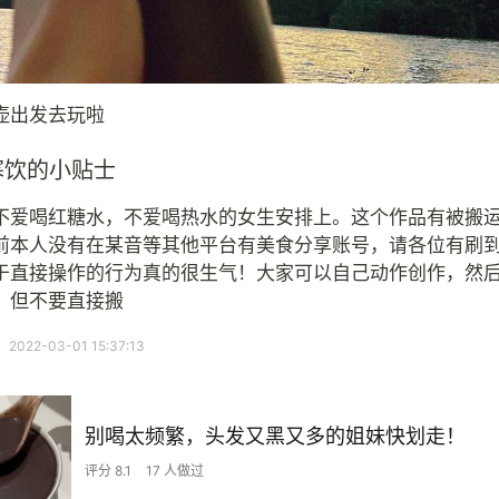
壶出发去玩啦
寒饮的小贴士
不爱喝红糖水，不爱喝热水的女生安排上。这个作品有被搬
前本人没有在某音等其他平台有美食分享账号，请各位有刷
于直接操作的行为真的很生气！大家可以自己动作创作，然
，但不要直接搬
22-03-01 15:37:13
别喝太频繁，头发又黑又多的姐妹快划走！
评分 8.1
17 人做过