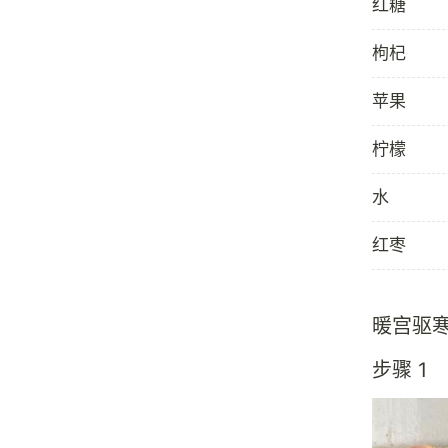
红糖
枸杞
苹果
柠檬
水
红枣
暖宫驱
步骤 1