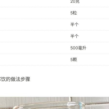
20克
5粒
半个
半个
500毫升
5颗
寒饮的做法步骤