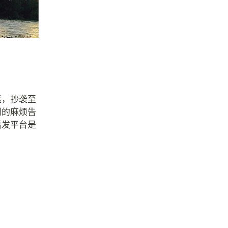
运，抄袭至
到的麻烦告
后发平台是