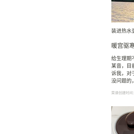
装进热水
暖宫驱
给生理期
某音，目
诉我，对
没问题的
菜谱创建时间：20