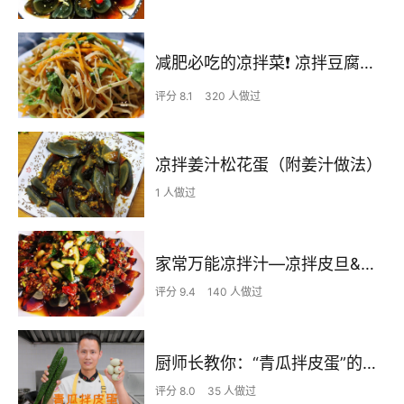
减肥必吃的凉拌菜❗️ 凉拌豆腐丝 ❗️ 多吃不长胖（更新食谱）
评分 8.1
320 人做过
凉拌姜汁松花蛋（附姜汁做法）
1 人做过
家常万能凉拌汁—凉拌皮旦&凉拌青瓜
评分 9.4
140 人做过
厨师长教你：“青瓜拌皮蛋”的家常做法，酸辣爽脆，简单美味
评分 8.0
35 人做过