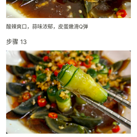
酸辣爽口，蒜味浓郁，皮蛋嫩滑Q弹
步骤 13