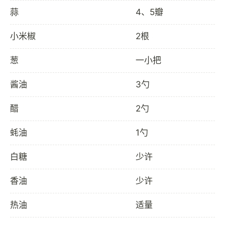
蒜
4、5瓣
小米椒
2根
葱
一小把
酱油
3勺
醋
2勺
蚝油
1勺
白糖
少许
香油
少许
热油
适量