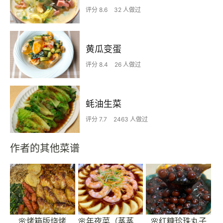
评分 8.6
32 人做过
黄瓜变蛋
评分 8.4
26 人做过
蚝油生菜
评分 7.7
2463 人做过
作者的其他菜谱
🌸烤箱版烧烤
🌸年夜菜（蒸蒸日上）虾仁玉子豆腐蒸蛋🍮
🌸红糖珍珠丸子