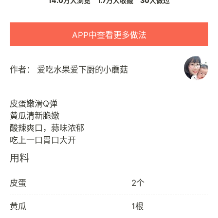
14.0万人浏览
1.7万人收藏
30人做过
APP中查看更多做法
作者：
爱吃水果爱下厨的小蘑菇
皮蛋嫩滑Q弹
黄瓜清新脆嫩
酸辣爽口，蒜味浓郁
用料
皮蛋
2个
黄瓜
1根