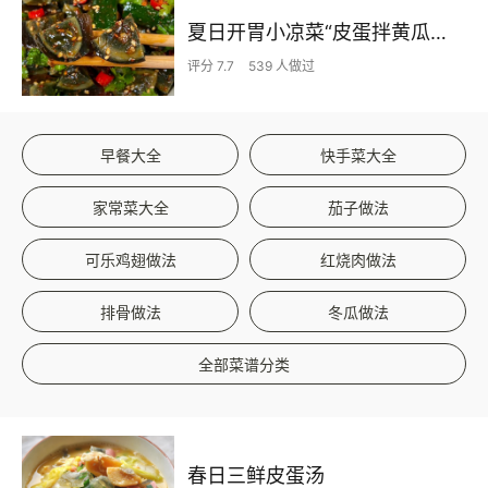
夏日开胃小凉菜“皮蛋拌黄瓜🥒”开胃减脂
评分 7.7
539 人做过
早餐大全
快手菜大全
家常菜大全
茄子做法
可乐鸡翅做法
红烧肉做法
排骨做法
冬瓜做法
全部菜谱分类
春日三鲜皮蛋汤