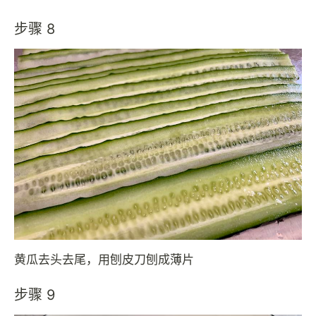
步骤 8
黄瓜去头去尾，用刨皮刀刨成薄片
步骤 9