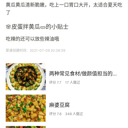
黄瓜黄瓜清新脆嫩，吃上一口胃口大开，太适合夏天吃
了
🌸皮蛋拌黄瓜🥒的小贴士
吃辣的还可以放些辣油哦
菜谱创建时间：2021-07-09 20:36:39
两种常见食材/做颜值担当的「凉拌皮蛋黄瓜🥒」
评分 7.7
17 人做过
麻婆豆腐
评分 7.6
349 人做过