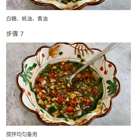
白糖、蚝油、香油
步骤 7
搅拌均匀备用