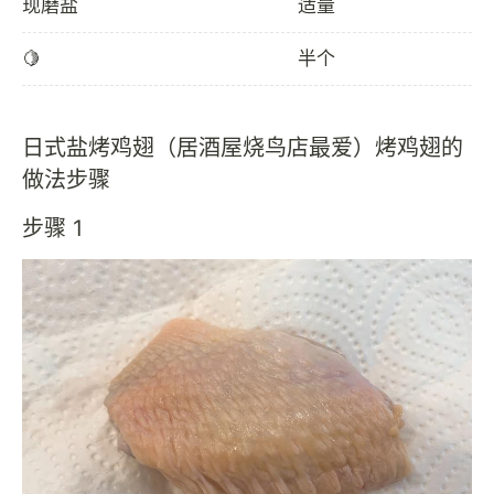
现磨盐
适量
🍋
半个
日式盐烤鸡翅（居酒屋烧鸟店最爱）烤鸡翅的
做法步骤
步骤 1