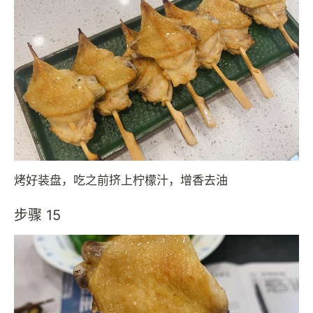
烤好装盘，吃之前挤上柠檬汁，增香去油
步骤 15