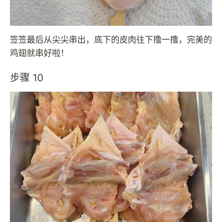
签签最后从尖尖串出，底下的皮肉往下撸一撸，完美的
鸡翅就串好啦！
步骤 10