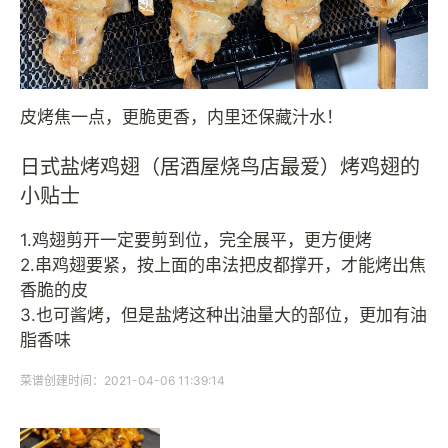
皮烤焦一点，更脆更香，内里还保藏汁水！
日式盐烤鸡翅（居酒屋烧鸟店最爱）烤鸡翅的
小贴士
1.鸡翅剪开一定要剪到位，完全展平，更方便烤
2.串鸡翅要紧，按上面的串法把皮都撑开，才能烤出焦
香脆的皮
3.也可酱烤，但是盐烤这种出油量大的部位，更加有油
脂香味
菜谱创建时间：2021-04-06 11:39:14