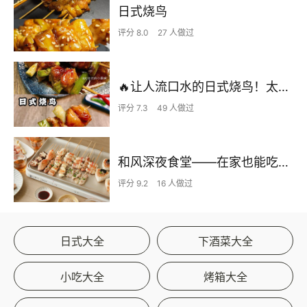
日式烧鸟
评分 8.0
27 人做过
🔥让人流口水的日式烧鸟！太好吃了‼️
评分 7.3
49 人做过
和风深夜食堂——在家也能吃到居酒屋的烧鸟
评分 9.2
16 人做过
日式大全
下酒菜大全
小吃大全
烤箱大全