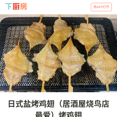
用APP打开
日式盐烤鸡翅（居酒屋烧鸟店
最爱）烤鸡翅