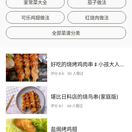
家常菜大全
茄子做法
可乐鸡翅做法
红烧肉做法
全部菜谱分类
好吃的烧烤鸡肉串🍢小孩大人都爱吃～香煎也很棒～烤箱烤也行
评分 8.9
50 人做过
堪比日料店的烧鸟串(家庭版)
评分 8.1
49 人做过
盐焗烤鸡翅