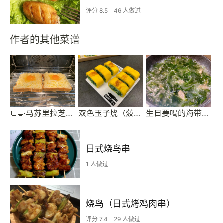
评分 8.5
46 人做过
作者的其他菜谱
🍞🍳马苏里拉芝士蛋烤土司（完美周末早午餐2）
双色玉子烧（菠菜鸡蛋卷）
生日要喝的海带汤（低油版韩式海带汤）
日式烧鸟串
1 人做过
烧鸟（日式烤鸡肉串）
评分 7.4
29 人做过