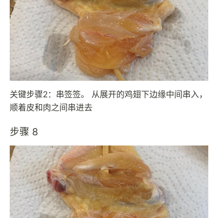
关键步骤2：串签签。 从展开的鸡翅下边缘中间串入，
顺着皮和肉之间串进去
步骤 8