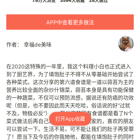
7.6万人浏览
3594人收藏
28人做过
APP中查看更多做法
作者：
幸福de美味
在2020这特殊的一年里，我这个料理小白也正式进入
到了厨艺界，为了填饱肚子不得不从零基础开始尝试了
各种菜式。这次分享的第六道食谱是一道以蒜苔为主的
营养比较全面的杂炒什锦菜，蒜苔本身是具有功能保健
的一种蔬菜，不仅可以预防流感，据说还有防癌的功效
呢（但是，也不要因此而天天吃哈，俗话说的好“过犹
不及，物极必反”）......我分享的所有食谱都是看了N个
打开App收藏
菜式做法后再自己总结然后分享给大家的，喜欢的朋友
可以尝试一下。生活不易，可不能让我们的肚子再受罪
了！愿当下及今后的你我她他，都能在填饱肚子的同时