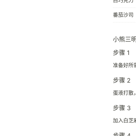
白巧克力
番茄沙司
小熊三
步骤 1
准备好所
步骤 2
蛋液打散
步骤 3
加入白芝
步骤 4