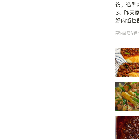
饰，造型
3、昨天
好内馅也
菜谱创建时间：20