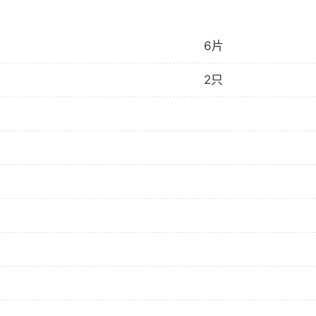
6片
2只