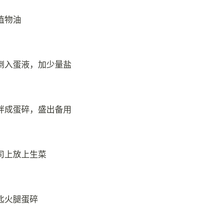
植物油
倒入蛋液，加少量盐
拌成蛋碎，盛出备用
司上放上生菜
匙火腿蛋碎