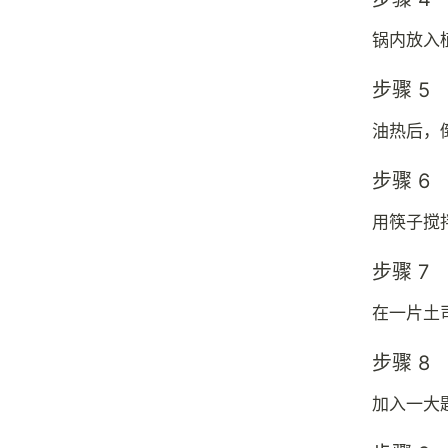
锅内放入
步骤 5
油热后，
步骤 6
用筷子搅
步骤 7
在一片土
步骤 8
加入一大