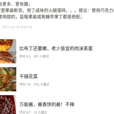
会更多、更有趣；
家里果酱断货，用了咸味的火腿蛋碎。。。提议：使用巧克力
使用甜的，蓝莓果酱或焦糖苹果丁都是绝配；
11-02-16 18:51:08
比布丁还要嫩，老少皆宜的肉沫蒸蛋
评分 8.2
411 人做过
干锅花菜
评分 7.6
705 人做过
万能酱，酱香饼的酱！不辣
评分 8.7
12 人做过