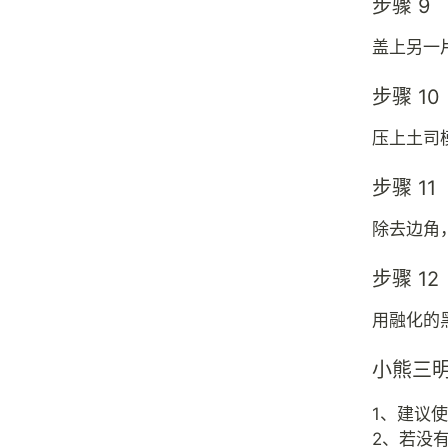
步骤 9
盖上另一
步骤 10
压上土司
步骤 11
除去边角
步骤 12
用融化的
小熊三
1、建议
2、若没