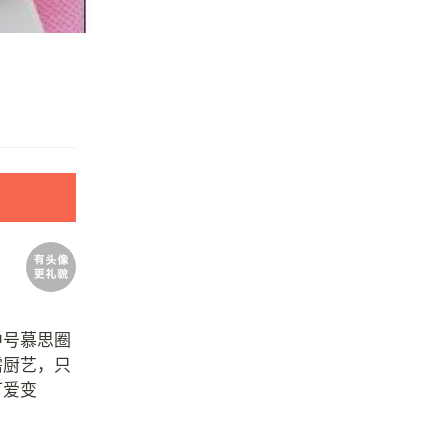
中号慕思圈
需厨艺，只
可爱变