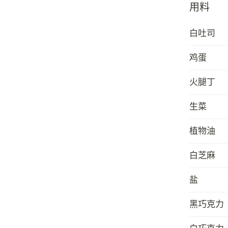
用料
白吐司
鸡蛋
火腿丁
生菜
植物油
白芝麻
盐
黑巧克力