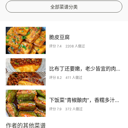
全部菜谱分类
脆皮豆腐
评分 7.4
2208 人做过
比布丁还要嫩，老少皆宜的肉沫蒸蛋
评分 8.2
411 人做过
下饭菜“青椒酿肉”，香糯多汁鲜嫩下饭
评分 7.9
372 人做过
作者的其他菜谱