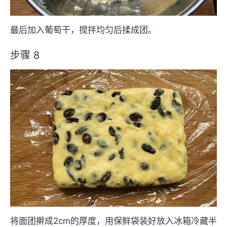
最后加入葡萄干，搅拌均匀后揉成团。
步骤 8
将面团擀成2cm的厚度，用保鲜袋装好放入冰箱冷藏半