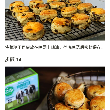
将葡糖干司康放在晾网上晾凉，彻底凉透后密封保存。
步骤 14