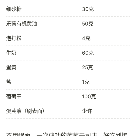
细砂糖
30克
乐荷有机黄油
50克
泡打粉
4克
牛奶
60克
蛋黄
25克
盐
1克
葡萄干
100克
蛋黄液（刷表面）
少许
不用醒面，一次成功的葡萄干司康，好吃到爆