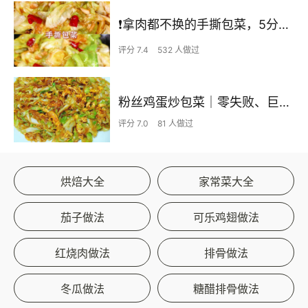
❗拿肉都不换的手撕包菜，5分钟快手家常菜🔥
评分 7.4
532 人做过
粉丝鸡蛋炒包菜｜零失败、巨下饭
评分 7.0
81 人做过
烘焙大全
家常菜大全
茄子做法
可乐鸡翅做法
红烧肉做法
排骨做法
冬瓜做法
糖醋排骨做法