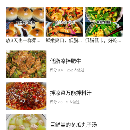
放3天也一样柔软的豆沙小餐包，好吃到哭
鲜嫩爽口，低脂低卡的酸辣柠檬虾，爆好吃
低脂低卡，好吃不胖的秋葵炒鸡蛋，巨好吃
低脂凉拌肥牛
评分 8.4
252 人做过
拌凉菜万能拌料汁
评分 7.6
5 人做过
巨鲜美的冬瓜丸子汤