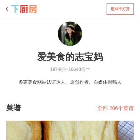
用APP打开
爱美食的志宝妈
197
关注·
16648
粉丝
多家美食网站认证达人、原创作者、自媒体撰稿人
菜谱
全部 206个菜谱