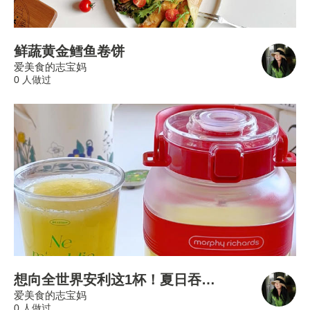
鲜蔬黄金鳕鱼卷饼
爱美食的志宝妈
0 人做过
想向全世界安利这1杯！夏日吞水神器
爱美食的志宝妈
0 人做过