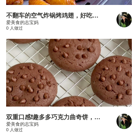
不翻车的空气炸锅烤鸡翅，好吃到舔手指
爱美食的志宝妈
0 人做过
双重口感❗趣多多巧克力曲奇饼，有手就会做
爱美食的志宝妈
0 人做过