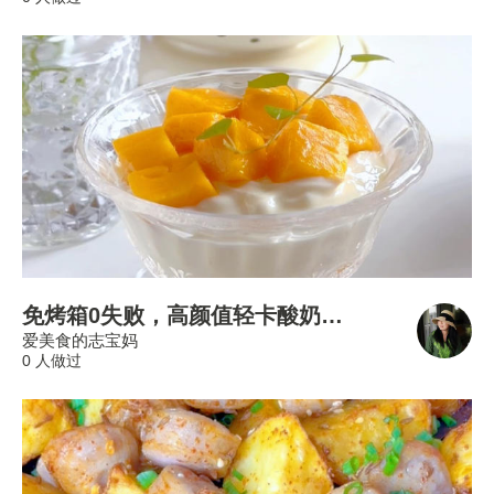
免烤箱0失败，高颜值轻卡酸奶杯，营养早餐
爱美食的志宝妈
0 人做过