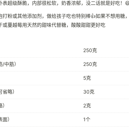
外表超级酥脆，内部很松软，奶香浓郁，没二话就是好吃！
泡打粉或其他添加剂，做给孩子吃也特别棒👍如果不想用糖
250克
筋/中筋）
250克
5克
可省略）
30克
略）
2克
表面）
1个