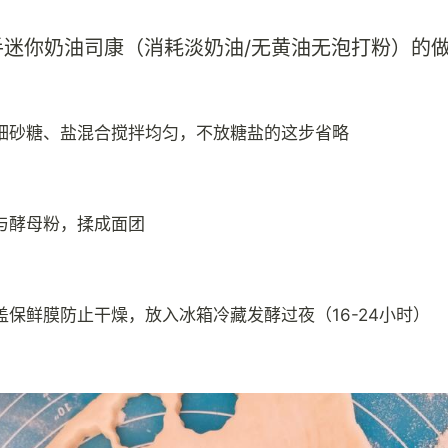
手迷你奶油司康（消耗淡奶油/无黄油无泡打粉）的
细砂糖、盐混合搅拌均匀，不放糖盐的这步省略
与酵母粉，揉成面团
盖保鲜膜防止干燥，放入冰箱冷藏发酵过夜（16-24小时）