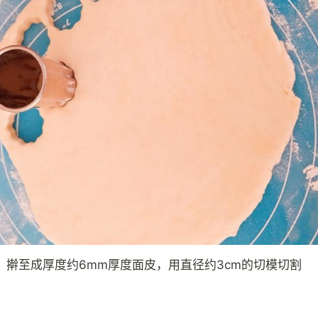
，擀至成厚度约6mm厚度面皮，用直径约3cm的切模切割