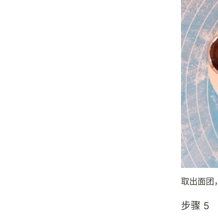
取出面团
步骤 5