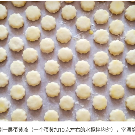
刷一层蛋黄液（一个蛋黄加10克左右的水搅拌均匀），室温静