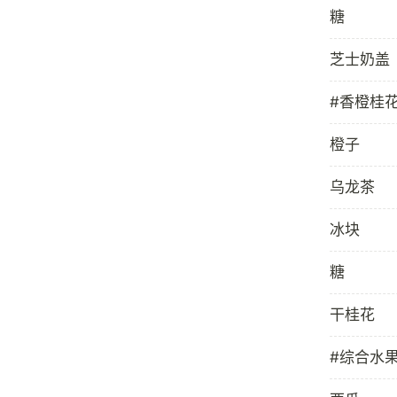
糖
芝士奶盖
#香橙桂
橙子
乌龙茶
冰块
糖
干桂花
#综合水