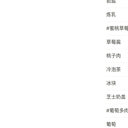
岩盐
炼乳
#蜜桃草
草莓酱
桃子肉
冷泡茶
冰块
芝士奶盖
#葡萄多
葡萄