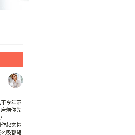
这不今年带
，麻烦你先
/
制作起来超
怎么吸都随