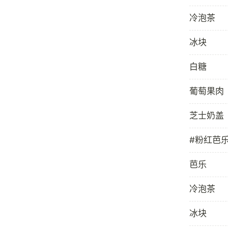
冷泡茶
冰块
白糖
葡萄果肉
芝士奶盖
#粉红芭
芭乐
冷泡茶
冰块