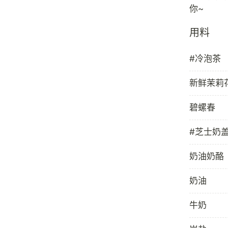
用料
#冷泡茶
新鲜茉莉
碧螺春
#芝士奶
奶油奶酪
奶油
牛奶