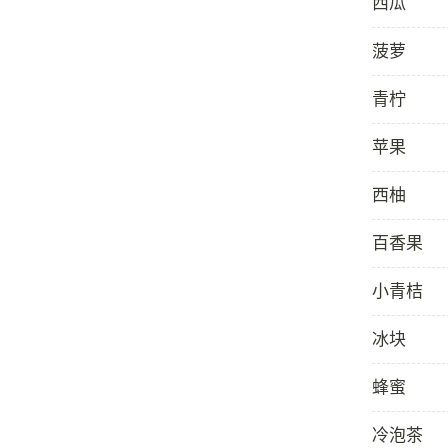
西瓜
菠萝
青柠
苹果
西柚
百香果
小青桔
冰块
蜂蜜
冷泡茶