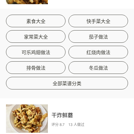
素食大全
快手菜大全
家常菜大全
茄子做法
可乐鸡翅做法
红烧肉做法
排骨做法
冬瓜做法
全部菜谱分类
干炸鲜蘑
评分 8.7
13 人做过