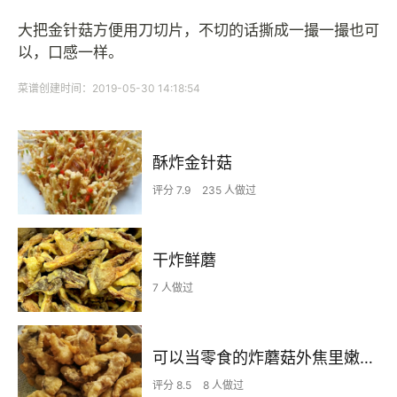
大把金针菇方便用刀切片，不切的话撕成一撮一撮也可
以，口感一样。
菜谱创建时间：2019-05-30 14:18:54
酥炸金针菇
评分 7.9
235 人做过
干炸鲜蘑
7 人做过
可以当零食的炸蘑菇外焦里嫩（家庭版）
评分 8.5
8 人做过