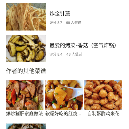
炸金针蘑
评分 8.7
69 人做过
最爱的烤菜-香菇（空气炸锅）
评分 8.4
43 人做过
作者的其他菜谱
爆炒猪肝家庭做法
软糯好吃的红烧土豆
自制酥脆鸡米花