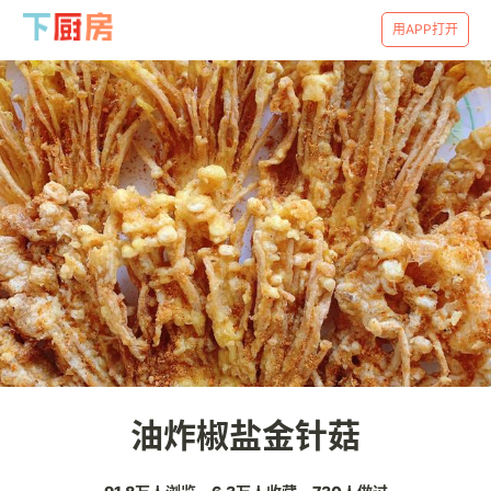
用APP打开
油炸椒盐金针菇