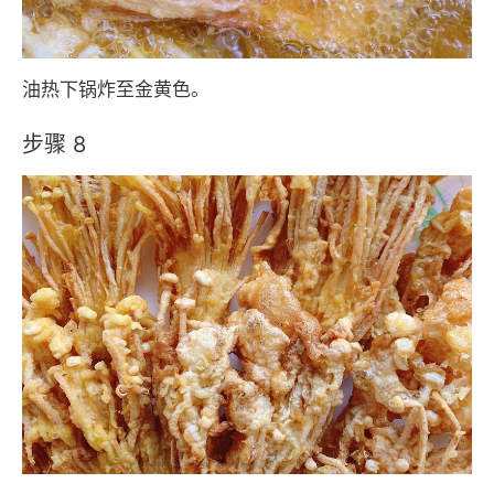
油热下锅炸至金黄色。
步骤 8