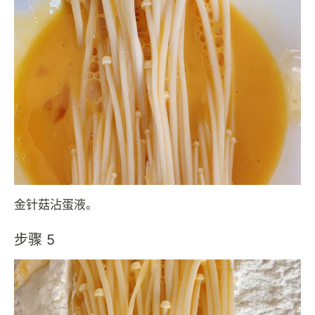
金针菇沾蛋液。
步骤 5