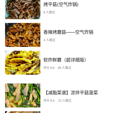
烤平菇(空气炸锅)
8 人做过
香辣烤蘑菇——空气炸锅
4 人做过
软炸鲜蘑（超详细版）
评分 8.6
69 人做过
【减脂菜谱】凉拌平菇菠菜
评分 8.4
22 人做过