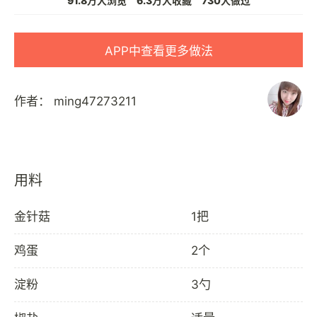
91.8万人浏览
6.3万人收藏
730人做过
APP中查看更多做法
作者：
ming47273211
用料
金针菇
1把
鸡蛋
2个
淀粉
3勺