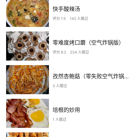
快手酸辣汤
评分 7.5
142 人做过
零难度烤口蘑（空气炸锅版）
评分 8.2
234 人做过
孜然杏鲍菇（零失败空气炸锅版）
3 人做过
培根的妙用
1 人做过