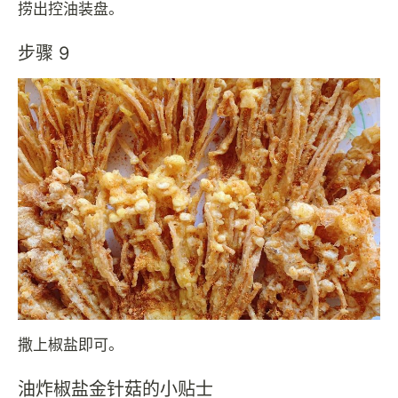
捞出控油装盘。
步骤 9
撒上椒盐即可。
油炸椒盐金针菇的小贴士