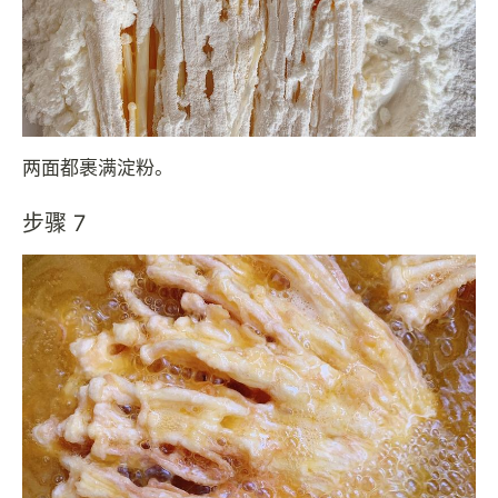
两面都裹满淀粉。
步骤 7