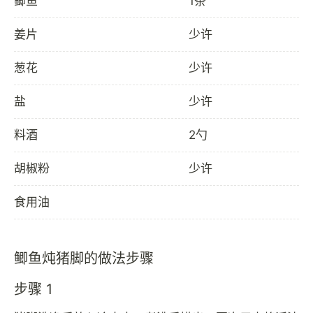
鲫鱼
1条
姜片
少许
葱花
少许
盐
少许
料酒
2勺
胡椒粉
少许
食用油
鲫鱼炖猪脚的做法步骤
步骤 1