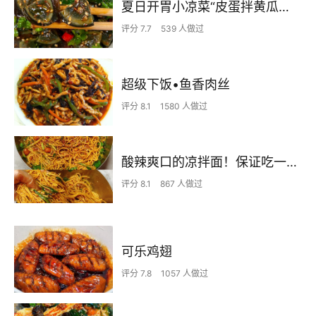
夏日开胃小凉菜“皮蛋拌黄瓜🥒”开胃减脂
评分 7.7
539 人做过
超级下饭•鱼香肉丝
评分 8.1
1580 人做过
酸辣爽口的凉拌面！保证吃一次就上瘾
评分 8.1
867 人做过
可乐鸡翅
评分 7.8
1057 人做过