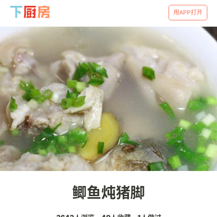
用APP打开
鲫鱼炖猪脚