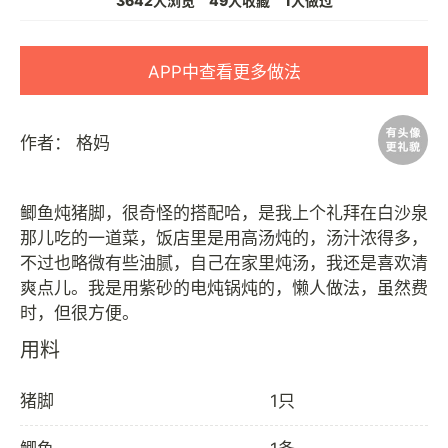
3642人浏览
49人收藏
1人做过
APP中查看更多做法
作者：
格妈
鲫鱼炖猪脚，很奇怪的搭配哈，是我上个礼拜在白沙泉
那儿吃的一道菜，饭店里是用高汤炖的，汤汁浓得多，
不过也略微有些油腻，自己在家里炖汤，我还是喜欢清
爽点儿。我是用紫砂的电炖锅炖的，懒人做法，虽然费
用料
猪脚
1只