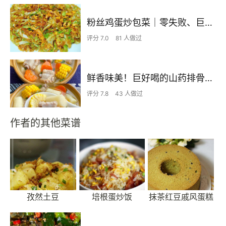
粉丝鸡蛋炒包菜｜零失败、巨下饭
评分 7.0
81 人做过
鲜香味美！巨好喝的山药排骨汤！！
评分 7.8
43 人做过
作者的其他菜谱
孜然土豆
培根蛋炒饭
抹茶红豆戚风蛋糕