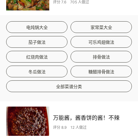
评分 7.6
705 人做过
电炖锅大全
家常菜大全
茄子做法
可乐鸡翅做法
红烧肉做法
排骨做法
冬瓜做法
糖醋排骨做法
全部菜谱分类
万能酱，酱香饼的酱！不辣
评分 8.9
12 人做过