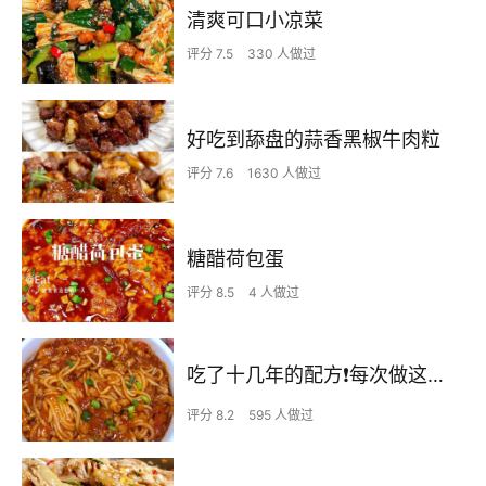
清爽可口小凉菜
评分 7.5
330 人做过
好吃到舔盘的蒜香黑椒牛肉粒
评分 7.6
1630 人做过
糖醋荷包蛋
评分 8.5
4 人做过
吃了十几年的配方❗️每次做这至少吃2碗
评分 8.2
595 人做过