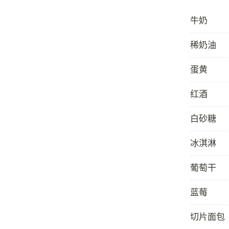
牛奶
稀奶油
蛋黄
红酒
白砂糖
冰淇淋
葡萄干
蓝莓
切片面包