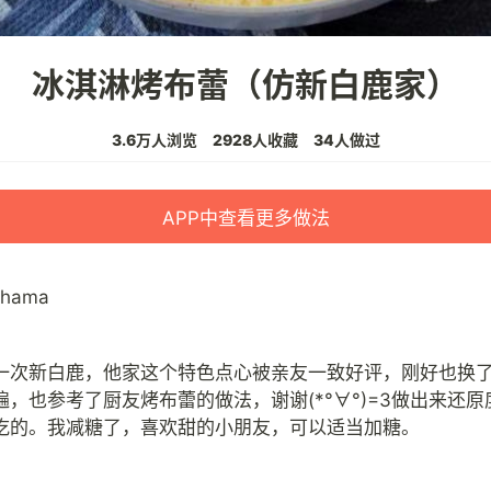
冰淇淋烤布蕾（仿新白鹿家）
3.6万人浏览
2928人收藏
34人做过
APP中查看更多做法
ahama
一次新白鹿，他家这个特色点心被亲友一致好评，刚好也换
遍，也参考了厨友烤布蕾的做法，谢谢(*°∀°)=3做出来还原