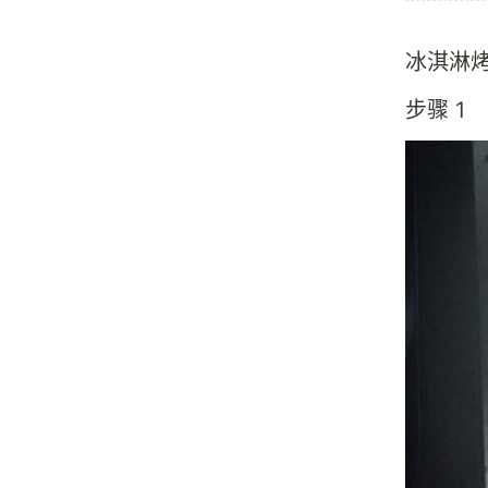
冰淇淋
步骤 1