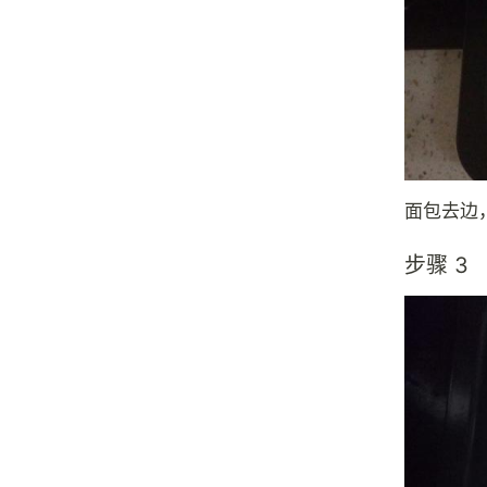
面包去边
步骤 3