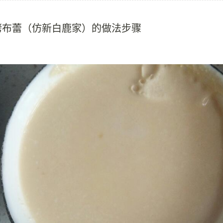
烤布蕾（仿新白鹿家）的做法步骤