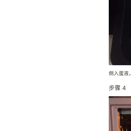
倒入蛋液
步骤 4