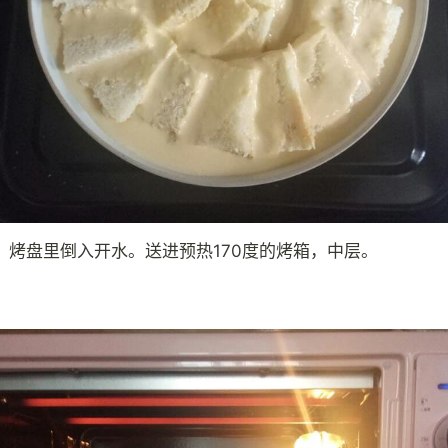
，烤盘里倒入开水。送进预热170度的烤箱，中层。