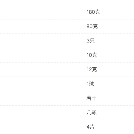
180克
80克
3只
10克
12克
1球
若干
几颗
4片